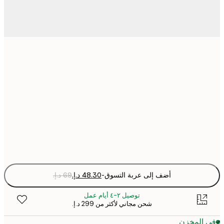
21x30 cm
30x40 cm
50x70 cm
Fra
optio
أضف إلى عربة التسوق
-
توصيل ٢-٤ أيام عمل
شحن مجاني لأكثر من ‏299 د.إ.‏
 المخزن