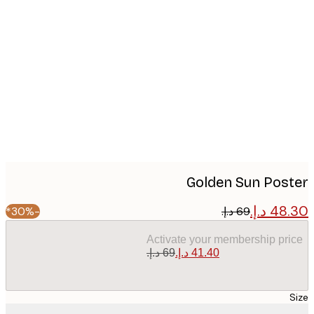
Produc
image
Golden Sun Pos
-30%*
Activate your membership pr