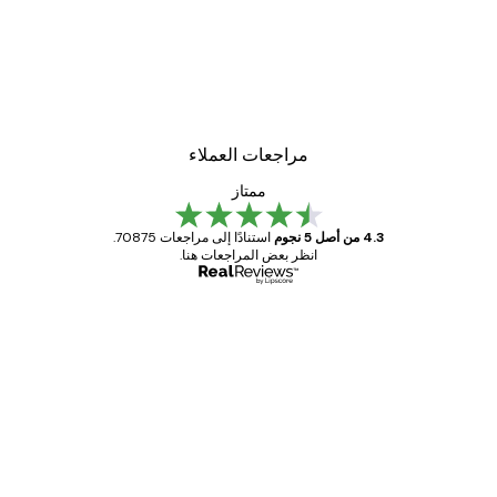
مراجعات العملاء
ممتاز
4.3 من أصل 5 نجوم
استنادًا إلى مراجعات 70875.
انظر بعض المراجعات هنا.
مشتري موثوق
اجعات
ملاء
Great item. Good quality.
4 يونيو
1 مايو
s C
Mary O