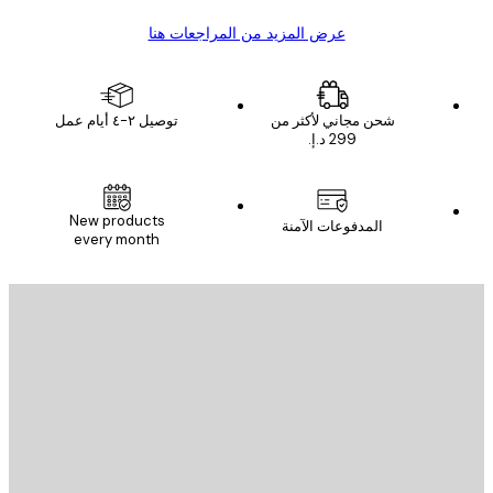
عرض المزيد من المراجعات هنا
شحن مجاني لأكثر من
توصيل ٢-٤ أيام عمل
New products
المدفوعات الآمنة
every month
يد الإلكتروني
إرسال