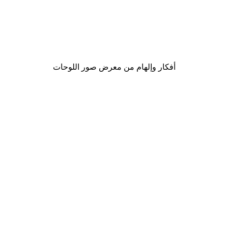
-30%*
Golden Palm Poster
من ‏48.30 د.إ.‏
أفكار وإلهام من معرض صور اللوحات