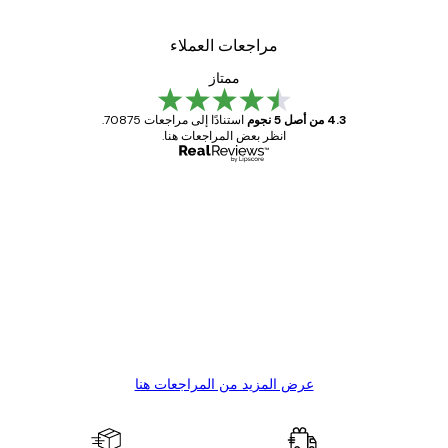
مراجعات العملاء
ممتاز
4.3 من أصل 5 نجوم
استنادًا إلى مراجعات 70875.
انظر بعض المراجعات هنا.
مشتري موثوق
اجعات
ملاء
Great item. Good quality.
4 يونيو
1 مايو
s C
Mary O
عرض المزيد من المراجعات هنا