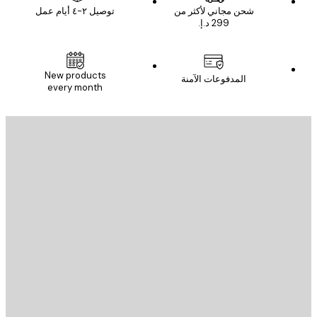
شحن مجاني لأكثر من
توصيل ٢-٤ أيام عمل
New products
المدفوعات الآمنة
every month
يد الإلكتروني
إرسال
St
Poster St
ة العملاء