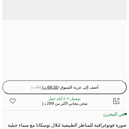
30x40 cm
50x70 cm
Fra
optio
أضف إلى عربة التسوق
-
توصيل ٢-٤ أيام عمل
شحن مجاني لأكثر من ‏299 د.إ.‏
 المخزن
 فوتوغرافية للمناظر الطبيعية لتلال توسكانا مع سماء جبلية