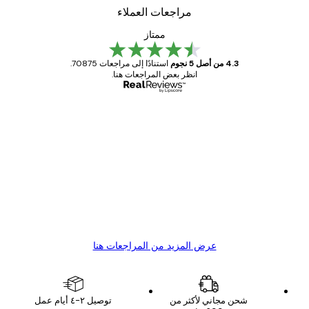
مراجعات العملاء
ممتاز
4.3 من أصل 5 نجوم
استنادًا إلى مراجعات 70875.
انظر بعض المراجعات هنا.
مشتري موثوق
اجعات
ملاء
Great item. Good quality.
4 يونيو
1 مايو
s C
Mary O
عرض المزيد من المراجعات هنا
شحن مجاني لأكثر من
توصيل ٢-٤ أيام عمل