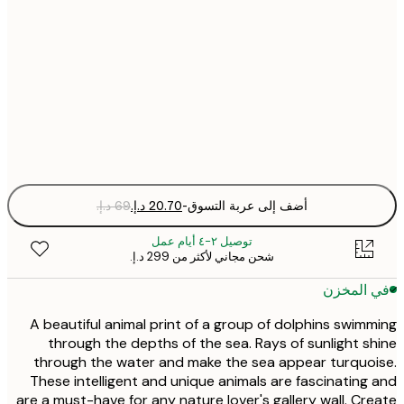
30x40 cm
50x70 cm
Fra
optio
أضف إلى عربة التسوق
-
توصيل ٢-٤ أيام عمل
شحن مجاني لأكثر من ‏299 د.إ.‏
 المخزن
A beautiful animal print of a group of dolphins swim
through the depths of the sea. Rays of sunlight s
through the water and make the sea appear turquo
These intelligent and unique animals are fascinating
are a must-have for any nature lover's gallery wall. Cr