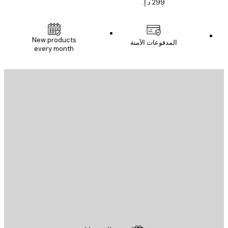
New products
المدفوعات الآمنة
every month
يد الإلكتروني
إرسال
St
Poster St
ة العملاء