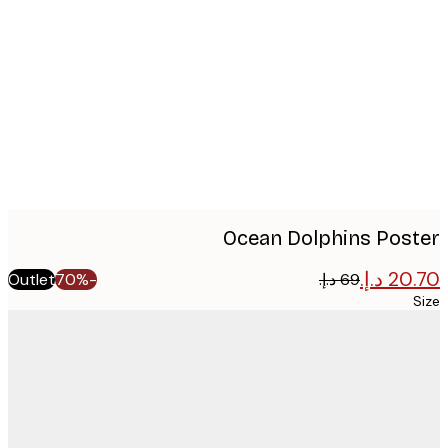
imag
Ocean Dolphins Pos
Outlet
-70%