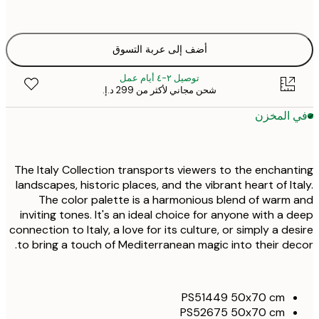
ONE SIZE
أضف إلى عربة التسوق
توصيل ٢-٤ أيام عمل
شحن مجاني لأكثر من ‏299 د.إ.‏
 المخزن
The Italy Collection transports viewers to the enchan
landscapes, historic places, and the vibrant heart of It
The color palette is a harmonious blend of warm
inviting tones. It's an ideal choice for anyone with a 
connection to Italy, a love for its culture, or simply a de
to bring a touch of Mediterranean magic into their de
PS51449 50x70 cm
PS52675 50x70 cm