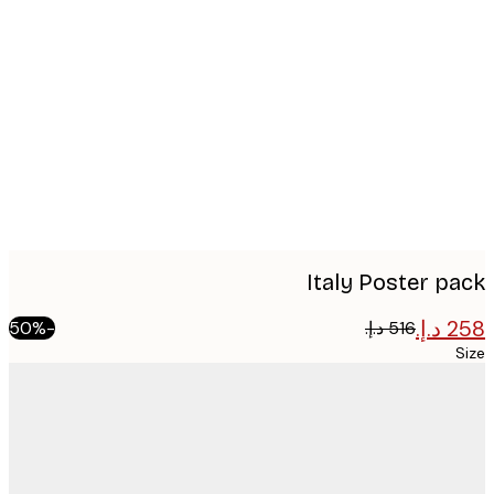
Produc
image
Italy Poster p
-50%