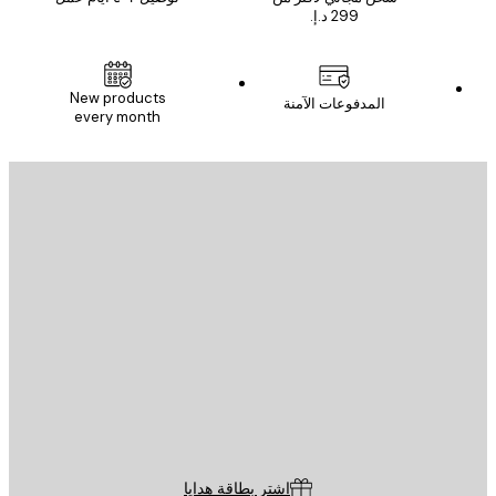
New products
المدفوعات الآمنة
every month
يد الإلكتروني
إرسال
St
Poster St
ة العملاء
اشترِ بطاقة هدايا