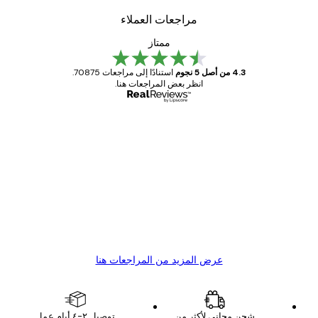
مراجعات العملاء
ممتاز
4.3 من أصل 5 نجوم
استنادًا إلى مراجعات 70875.
انظر بعض المراجعات هنا.
مشتري موثوق
اجعات
ملاء
Great item. Good quality.
4 يونيو
1 مايو
s C
Mary O
عرض المزيد من المراجعات هنا
شحن مجاني لأكثر من
توصيل ٢-٤ أيام عمل