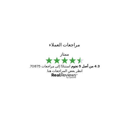
مراجعات العملاء
ممتاز
4.3 من أصل 5 نجوم
استنادًا إلى مراجعات 70875.
انظر بعض المراجعات هنا.
مشتري موثوق
اجعات
ملاء
Great item. Good quality.
4 يونيو
1 مايو
s C
Mary O