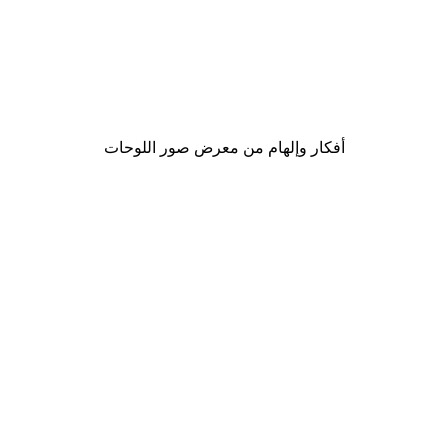
-30%*
Andreas Magnusson - احتفال الشامبانيا الأنيق بوستر
من ‏48.30 د.إ.‏
أفكار وإلهام من معرض صور اللوحات