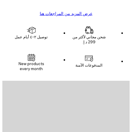
عرض المزيد من المراجعات هنا
شحن مجاني لأكثر من
توصيل ٢-٤ أيام عمل
New products
المدفوعات الآمنة
every month
يد الإلكتروني
إرسال