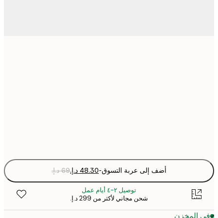
21x30 cm
30x40 cm
50x70 cm
Fra
optio
أضف إلى عربة التسوق
-
توصيل ٢-٤ أيام عمل
شحن مجاني لأكثر من ‏299 د.إ.‏
 المخزن