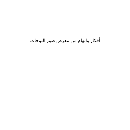
-30%*
Paul Gauguin - 
Sharyn Bursic - امرأة مدخنة مع قهوة بوستر
من ‏48.30 د.إ.‏
أفكار وإلهام من معرض صور اللوحات