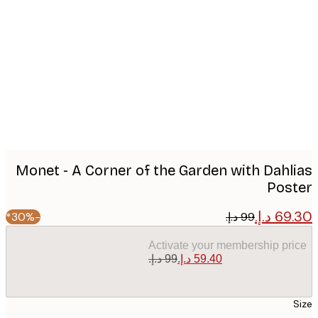
Produc
image
Monet - A Corner of the Garden with Dahl
Pos
-30%*
Activate your membership pr