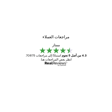
مراجعات العملاء
ممتاز
4.3 من أصل 5 نجوم
استنادًا إلى مراجعات 70875.
انظر بعض المراجعات هنا.
مشتري موثوق
اجعات
ملاء
Great item. Good quality.
4 يونيو
1 مايو
s C
Mary O