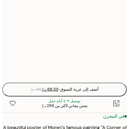
30x40 cm
50x70 cm
Fra
optio
أضف إلى عربة التسوق
-
توصيل ٢-٤ أيام عمل
شحن مجاني لأكثر من ‏299 د.إ.‏
 المخزن
A beautiful poster of Monet's famous painting "A Corne