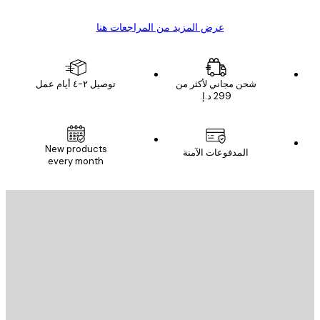
عرض المزيد من المراجعات هنا
شحن مجاني لأكثر من
توصيل ٢-٤ أيام عمل
New products
المدفوعات الآمنة
every month
يد الإلكتروني
إرسال