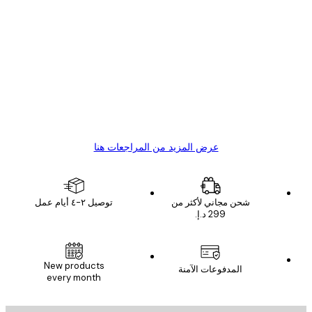
مشتري موثوق
اجعات
ملاء
Great item. Good quality.
4 يونيو
1 مايو
s C
Mary O
عرض المزيد من المراجعات هنا
شحن مجاني لأكثر من
توصيل ٢-٤ أيام عمل
New products
المدفوعات الآمنة
every month