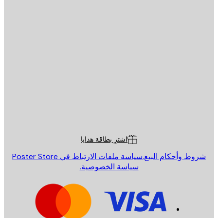
يد الإلكتروني
إرسال
St
Poster St
ة العملاء
اشترِ بطاقة هدايا
روط وأحكام البيع.
سياسة ملفات الارتباط في Poster Store
سياسة الخصوصية.