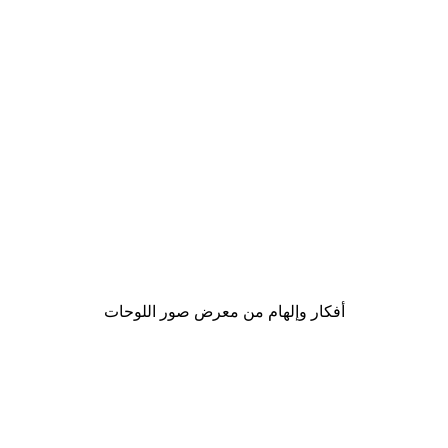
-30%*
لوحة صورة حب الغزلان
من ‏48.30 د.إ.‏
أفكار وإلهام من معرض صور اللوحات