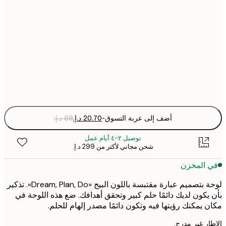
30x40 cm
50x70 cm
Fra
optio
أضف إلى عربة التسوق
-
توصيل ٢-٤ أيام عمل
شحن مجاني لأكثر من ‏299 د.إ.‏
 المخزن
لوحة بتصميم عبارة مقتبسة باللون البيج «Dream, Plan, Do». تذكير
يكون لديك دائمًا حلم كبير وتحقق أهدافك. ضع هذه اللوحة في
 يمكنك رؤيتها فيه وتكون دائمًا مصدر إلهام للحلم.
ر غير مدرج.