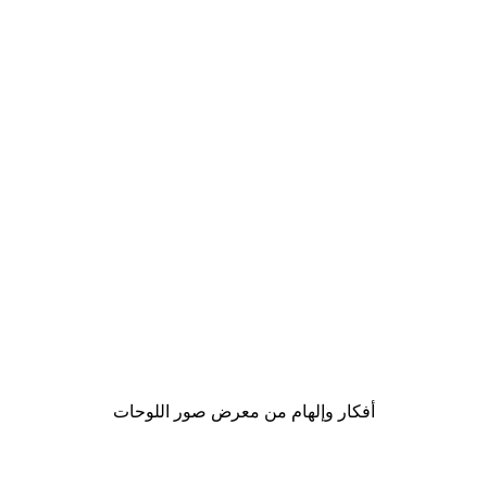
Outlet
-70%
ملصق Snowscape Reindeers
من ‏8.70 د.إ.‏
أفكار وإلهام من معرض صور اللوحات