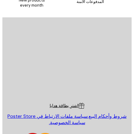
New products
المدفوعات الآمنة
every month
يد الإلكتروني
إرسال
St
Poster St
ة العملاء
اشترِ بطاقة هدايا
روط وأحكام البيع.
سياسة ملفات الارتباط في Poster Store
سياسة الخصوصية.