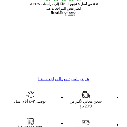
4.3 من أصل 5 نجوم
استنادًا إلى مراجعات 70875.
انظر بعض المراجعات هنا.
مشتري موثوق
اجعات
ملاء
Great item. Good quality.
4 يونيو
1 مايو
s C
Mary O
عرض المزيد من المراجعات هنا
شحن مجاني لأكثر من
توصيل ٢-٤ أيام عمل