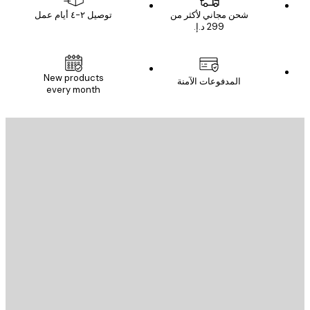
شحن مجاني لأكثر من
توصيل ٢-٤ أيام عمل
New products
المدفوعات الآمنة
every month
يد الإلكتروني
إرسال
St
Poster St