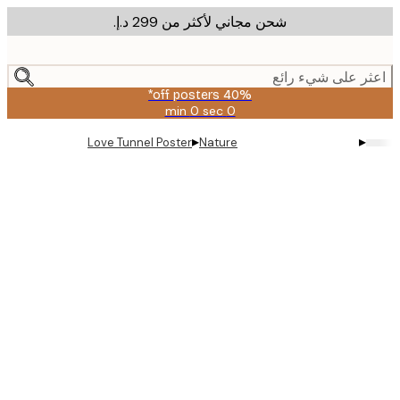
شحن مجاني لأكثر من ‏299 د.إ.‏
m
cont
ر على شيء رائع
40% off posters*
0 sec
0 min
صالحة
حتى:
▸
▸
Love Tunnel Poster
Nature
2026-
08-
09