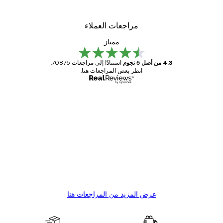
مراجعات العملاء
ممتاز
4.3 من أصل 5 نجوم
استنادًا إلى مراجعات 70875.
انظر بعض المراجعات هنا.
مشتري موثوق
اجعات
ملاء
Great item. Good quality.
4 يونيو
1 مايو
s C
Mary O
عرض المزيد من المراجعات هنا