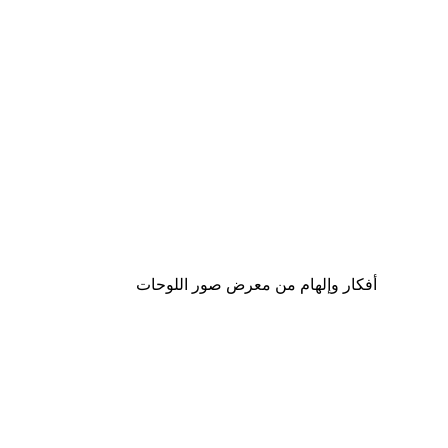
Outlet
-70%
ملصق أوراق ستريليتسيا
من ‏20.70 د.إ.‏
أفكار وإلهام من معرض صور اللوحات