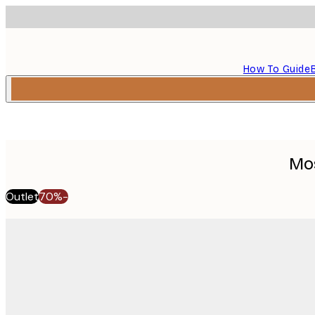
How To Guide
Mos
Outlet
-70%