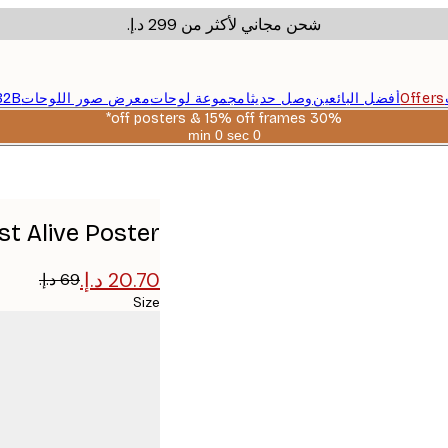
شحن مجاني لأكثر من ‏299 د.إ.‏
Offers
أفضل البائعين
وصل حديثا
مجموعة لوحات
معرض صور اللوحات
B2B
30% off posters & 15% off frames*
0 sec
0 min
صالحة
حتى:
2026-
08-
06
t Alive Poster
Size