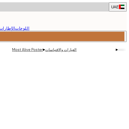
Skip
UAE
to
main
content.
اللوحات
الإطارات
▸
▸
العبارات والاقتباسات
Most Alive Poster