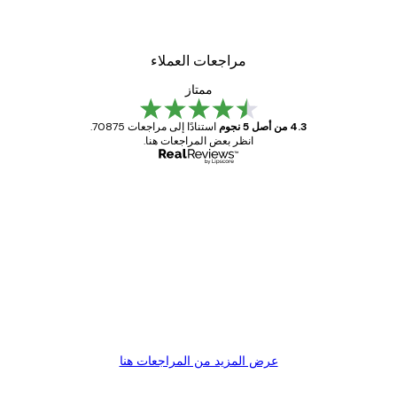
مراجعات العملاء
ممتاز
4.3 من أصل 5 نجوم
استنادًا إلى مراجعات 70875.
انظر بعض المراجعات هنا.
مشتري موثوق
اجعات
ملاء
Great item. Good quality.
4 يونيو
1 مايو
s C
Mary O
عرض المزيد من المراجعات هنا