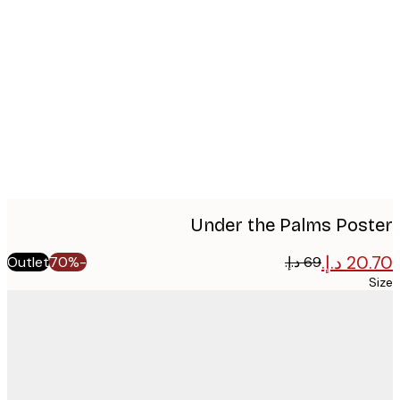
Produc
image
Under the Palms Pos
Outlet
-70%