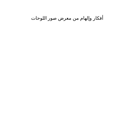
من ‏41.40 د.إ.‏
أفكار وإلهام من معرض صور اللوحات