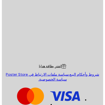
يد الإلكتروني
إرسال
St
Poster St
ة العملاء
اشترِ بطاقة هدايا
روط وأحكام البيع.
سياسة ملفات الارتباط في Poster Store
سياسة الخصوصية.