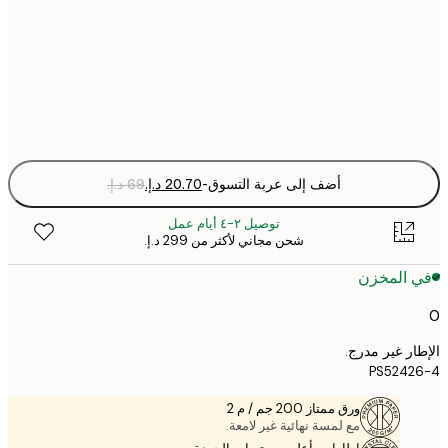
30x40 cm
Fra
optio
أضف إلى عربة التسوق
-
توصيل ٢-٤ أيام عمل
شحن مجاني لأكثر من ‏299 د.إ.‏
 المخزن
ر غير مدرج.
PS524
ورق ممتاز 200 جم / م 2
مع لمسة نهائية غير لامعة.