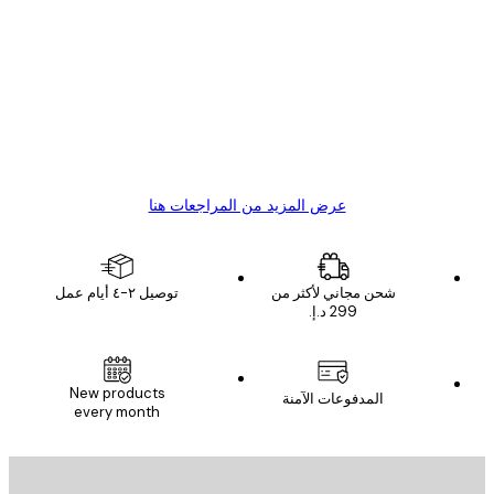
اجعات
ملاء
Great item. Good quality.
4 يونيو
1 مايو
s C
Mary O
عرض المزيد من المراجعات هنا
شحن مجاني لأكثر من
توصيل ٢-٤ أيام عمل
New products
المدفوعات الآمنة
every month