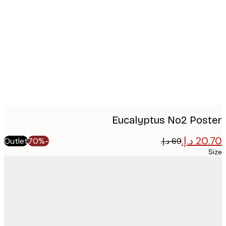
image
Eucalyptus No2 Pos
Outlet
-70%