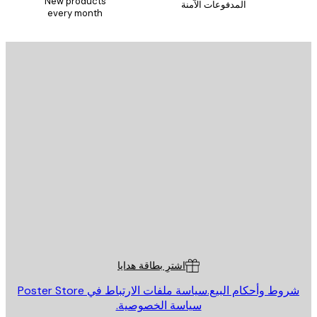
New products
المدفوعات الآمنة
every month
يد الإلكتروني
إرسال
St
Poster St
ة العملاء
اشترِ بطاقة هدايا
روط وأحكام البيع.
سياسة ملفات الارتباط في Poster Store
سياسة الخصوصية.