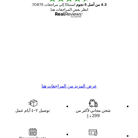
4.3 من أصل 5 نجوم
استنادًا إلى مراجعات 70875.
انظر بعض المراجعات هنا.
مشتري موثوق
اجعات
ملاء
Great item. Good quality.
4 يونيو
1 مايو
s C
Mary O
عرض المزيد من المراجعات هنا
شحن مجاني لأكثر من
توصيل ٢-٤ أيام عمل