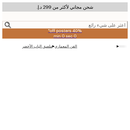
شحن مجاني لأكثر من ‏299 د.إ.‏
m
cont
ر على شيء رائع
40% off posters*
0 sec
0 min
صالحة
حتى:
▸
▸
الفن المعماري
ملصق الباب الأخضر
2026-
08-
09