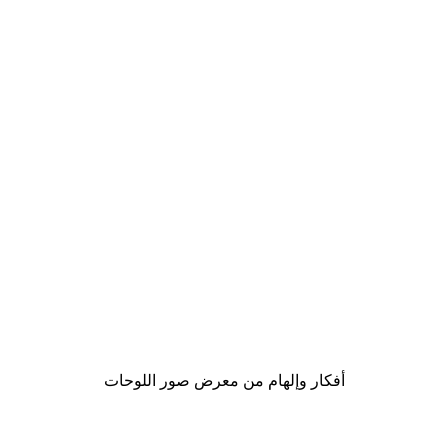
-40%*
Chanel Elegance بوستر
من ‏41.40 د.إ.‏
أفكار وإلهام من معرض صور اللوحات