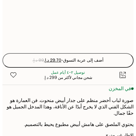
30x40 cm
50x70 cm
Fra
optio
أضف إلى عربة التسوق
-
توصيل ٢-٤ أيام عمل
شحن مجاني لأكثر من ‏299 د.إ.‏
 المخزن
 لباب أخضر منظم على جدار أبيض منحوت. فن العمارة هو
ل الفني الذي لا يخرج أبدًا عن الأناقة، وهذا المدخل الجميل هو
 جمال.
ي الملصق على هامش أبيض مطبوع يحيط بالتصميم.
ر غير مدرج.