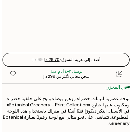
30x40 cm
50x70 cm
Fra
optio
أضف إلى عربة التسوق
-
توصيل ٢-٤ أيام عمل
شحن مجاني لأكثر من ‏299 د.إ.‏
 المخزن
 عصرية لنباتات خضراء وزهور بيضاء وبيج على خلفية خضراء
ومكتوب عليها عبارة «Botanical Greenery - Print Collection»
لأسفل. ابتكر ديكورًا فنيًا أنيقًا في منزلك باستخدام هذه اللوحة
المطبوعة. تتماشى على نحو مثالي مع لوحة رقم2 بعبارة Botanical
Green