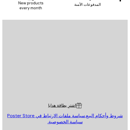
New products
المدفوعات الآمنة
every month
يد الإلكتروني
إرسال
St
Poster St
ة العملاء
اشترِ بطاقة هدايا
روط وأحكام البيع.
سياسة ملفات الارتباط في Poster Store
سياسة الخصوصية.