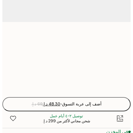
21x30 cm
30x40 cm
50x70 cm
Fra
optio
أضف إلى عربة التسوق
-
توصيل ٢-٤ أيام عمل
شحن مجاني لأكثر من ‏299 د.إ.‏
 المخزن