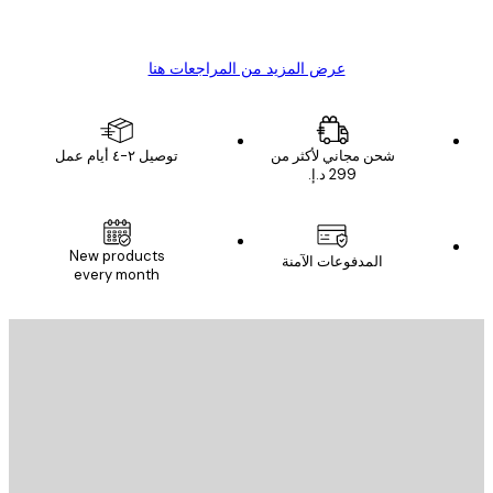
s C
Mary O
عرض المزيد من المراجعات هنا
شحن مجاني لأكثر من
توصيل ٢-٤ أيام عمل
New products
المدفوعات الآمنة
every month
يد الإلكتروني
إرسال