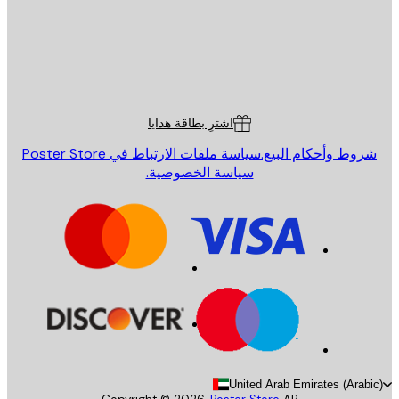
St
Poster St
ة العملاء
اشترِ بطاقة هدايا
روط وأحكام البيع.
سياسة ملفات الارتباط في Poster Store
سياسة الخصوصية.
United Arab Emirates (Arab