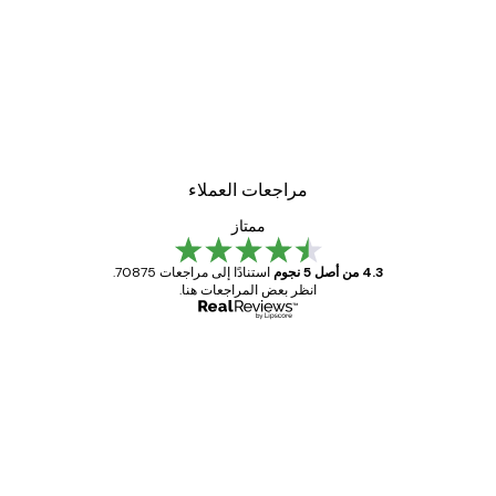
مراجعات العملاء
ممتاز
4.3 من أصل 5 نجوم
استنادًا إلى مراجعات 70875.
انظر بعض المراجعات هنا.
مشتري موثوق
اجعات
ملاء
Great item. Good quality.
4 يونيو
1 مايو