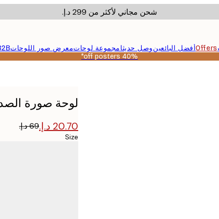
شحن مجاني لأكثر من ‏299 د.إ.‏
Offers
أفضل البائعين
وصل حديثا
مجموعة لوحات
معرض صور اللوحات
B2B
40% off posters*
لوحة صورة الص
Size