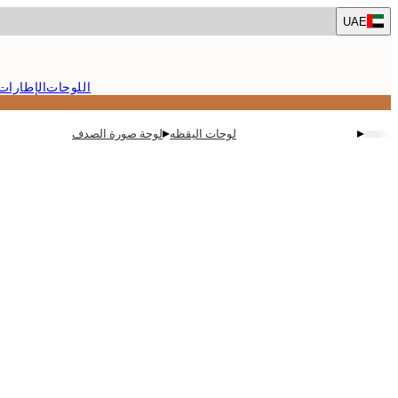
Skip
UAE
to
main
content.
اللوحات
الإطارات
▸
▸
لوحات اليقظه
لوحة صورة الصدف