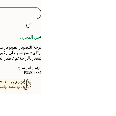
30x40 cm
50x70 cm
في المخزن
لوحة التصوير الفوتوغرافي
ثوبًا بيج وتجلس على ركبت
تشعر بالراحة.تم تأطير ال
الإطار غير مدرج.
PS51037-4
ورق ممتاز 200 جم / م 2
مع لمسة نهائية 