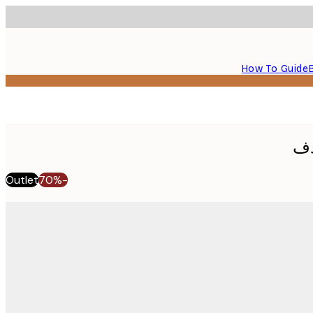
How To Guide
دف
Outlet
-70%