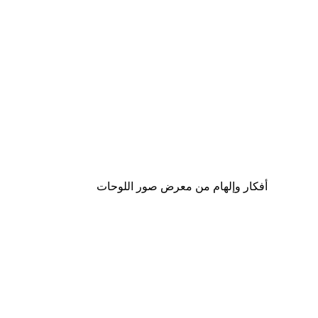
-40%*
لوحة صورة نجمة البحر
من ‏41.40 د.إ.‏
أفكار وإلهام من معرض صور اللوحات