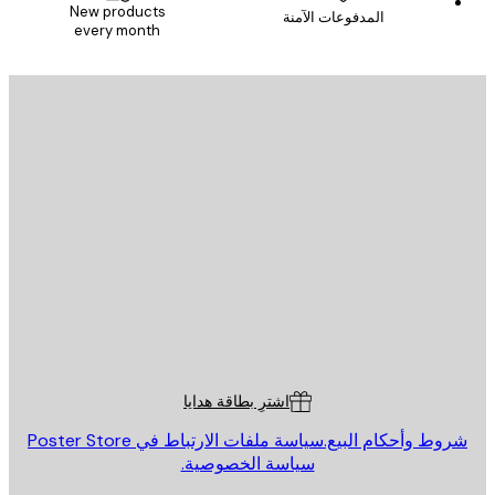
New products
المدفوعات الآمنة
every month
يد الإلكتروني
إرسال
St
Poster St
ة العملاء
اشترِ بطاقة هدايا
روط وأحكام البيع.
سياسة ملفات الارتباط في Poster Store
سياسة الخصوصية.