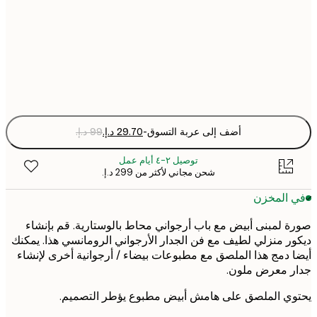
50x70 cm
Fra
optio
أضف إلى عربة التسوق
-
توصيل ٢-٤ أيام عمل
شحن مجاني لأكثر من ‏299 د.إ.‏
 المخزن
 لمبنى أبيض مع باب أرجواني محاط بالوستارية. قم بإنشاء
ر منزلي لطيف مع فن الجدار الأرجواني الرومانسي هذا. يمكنك
 دمج هذا الملصق مع مطبوعات بيضاء / أرجوانية أخرى لإنشاء
ر معرض ملون.
ي الملصق على هامش أبيض مطبوع يؤطر التصميم.