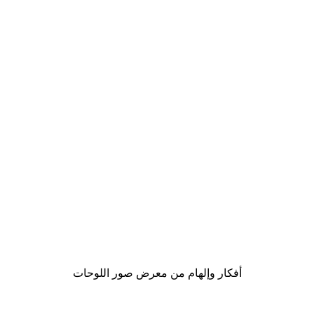
Outlet
-70%
لوحة صورة شروق الشمس في المر
من ‏20.70 د.إ.‏
أفكار وإلهام من معرض صور اللوحات