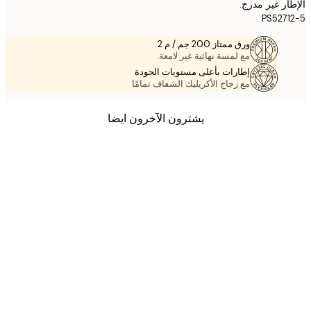
ر غير مدرج.
PS527
ورق ممتاز 200 جم / م 2
مع لمسة نهائية غير لامعة.
إطارات بأعلى مستويات الجودة
مع زجاج الأكريليك الشفاف تمامًا
يشترون الآخرون ايضا