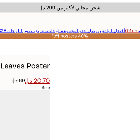
شحن مجاني لأكثر من ‏299 د.إ.‏
Offers
أفضل البائعين
وصل حديثا
مجموعة لوحات
معرض صور اللوحات
B2B
40% off posters*
 Leaves Poster
Size