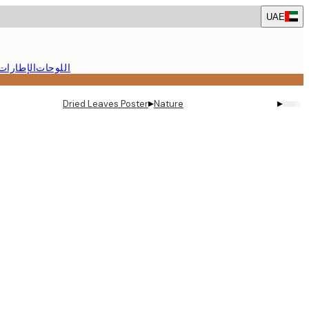
Skip
UAE
to
main
content.
اللوحات
الإطارات
▸
▸
Dried Leaves Poster
Nature