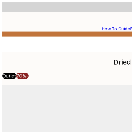
How To Guide
Dried
Outlet
-70%