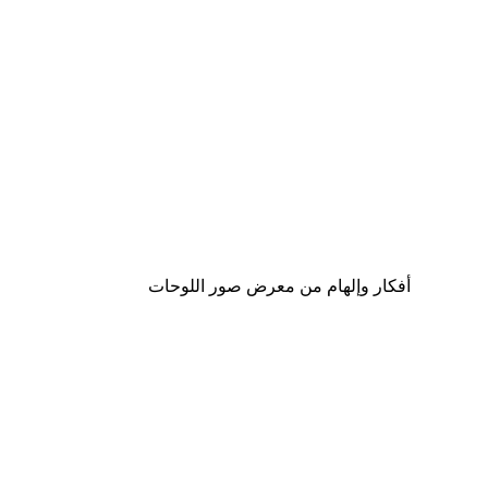
Outlet
-70%
Stone Pillars Poster
من ‏20.70 د.إ.‏
أفكار وإلهام من معرض صور اللوحات