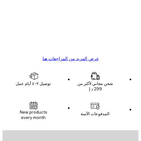
اجعات
ملاء
Great item. Good quality.
4 يونيو
1 مايو
s C
Mary O
عرض المزيد من المراجعات هنا
شحن مجاني لأكثر من
توصيل ٢-٤ أيام عمل
New products
المدفوعات الآمنة
every month