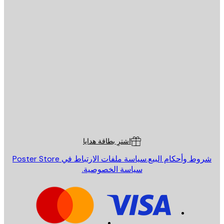
يد الإلكتروني
إرسال
St
Poster St
ة العملاء
اشترِ بطاقة هدايا
روط وأحكام البيع.
سياسة ملفات الارتباط في Poster Store
سياسة الخصوصية.