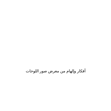
Outlet
-70%
ملصق ورقة ستريليتسيا الخضراء
من ‏20.70 د.إ.‏
أفكار وإلهام من معرض صور اللوحات