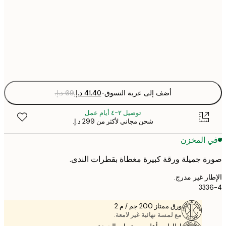
40x50 cm
Fra
optio
أضف إلى عربة التسوق
-
توصيل ٢-٤ أيام عمل
شحن مجاني لأكثر من ‏299 د.إ.‏
 المخزن
 جميلة ورقة كبيرة مغطاة بقطرات الندى.
ر غير مدرج.
33
ورق ممتاز 200 جم / م 2
مع لمسة نهائية غير لامعة.