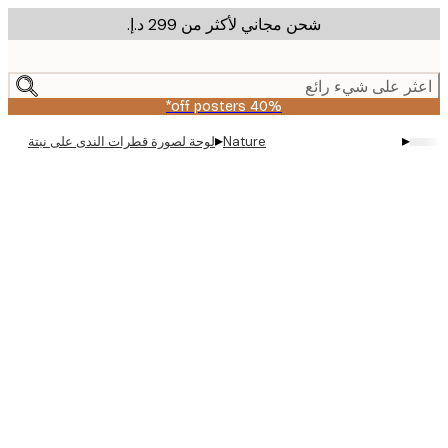
شحن مجاني لأكثر من ‏299 د.إ.‏
m
cont
ر على شيء رائع
40% off posters*
▸
▸
Nature
لوحة لصورة قطرات الندى على نبتة
Produc