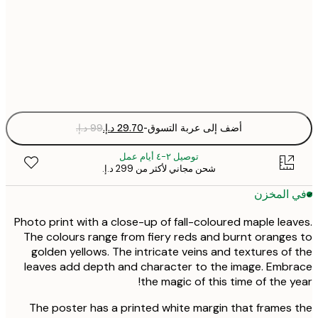
50x70 cm
Fra
optio
أضف إلى عربة التسوق
-
توصيل ٢-٤ أيام عمل
شحن مجاني لأكثر من ‏299 د.إ.‏
 المخزن
Photo print with a close-up of fall-coloured maple lea
The colours range from fiery reds and burnt orange
golden yellows. The intricate veins and textures of
leaves add depth and character to the image. Emb
the magic of this time of the y
The poster has a printed white margin that frames