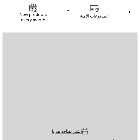
New products
المدفوعات الآمنة
every month
يد الإلكتروني
إرسال
St
Poster St
ة العملاء
اشترِ بطاقة هدايا