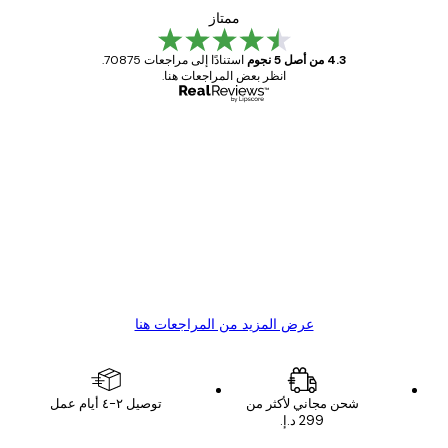
ممتاز
4.3 من أصل 5 نجوم
استنادًا إلى مراجعات 70875.
انظر بعض المراجعات هنا.
مشتري موثوق
اجعات
ملاء
Great item. Good quality.
4 يونيو
1 مايو
s C
Mary O
عرض المزيد من المراجعات هنا
شحن مجاني لأكثر من
توصيل ٢-٤ أيام عمل