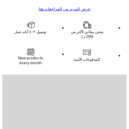
عرض المزيد من المراجعات هنا
شحن مجاني لأكثر من
توصيل ٢-٤ أيام عمل
New products
المدفوعات الآمنة
every month
يد الإلكتروني
إرسال