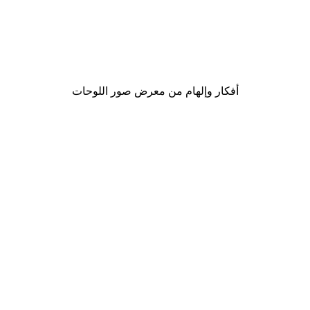
-30%*
لوحة صورة بحيرة سحرية
من ‏48.30 د.إ.‏
أفكار وإلهام من معرض صور اللوحات