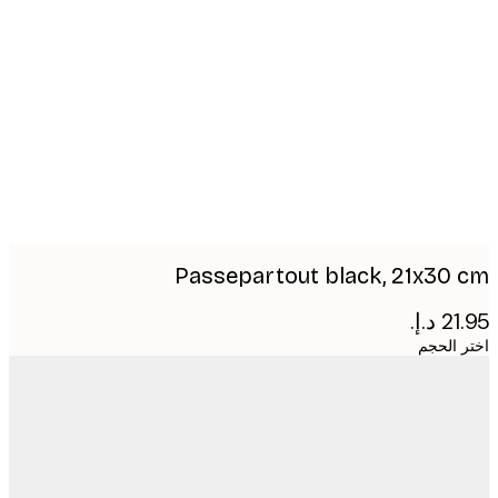
Produc
image
Passepartout black, 21x30
 الحجم