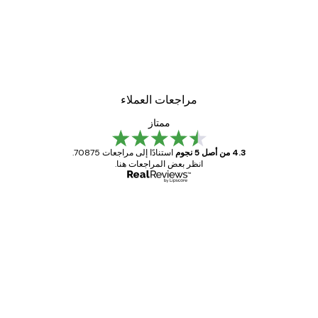
مراجعات العملاء
ممتاز
4.3 من أصل 5 نجوم
استنادًا إلى مراجعات 70875.
انظر بعض المراجعات هنا.
مشتري موثوق
اجعات
ملاء
Great item. Good quality.
4 يونيو
1 مايو
s C
Mary O