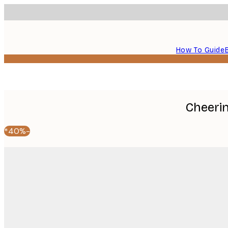
How To Guide
Cheeri
-40%*