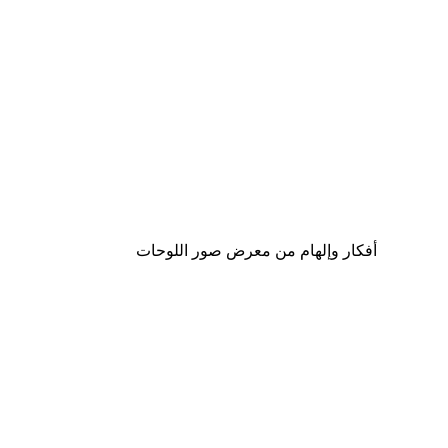
-40%*
Own the Moment Now Poster
من ‏59.40 د.إ.‏
أفكار وإلهام من معرض صور اللوحات