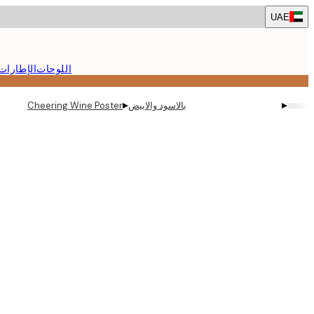
Skip
UAE
to
main
content.
اللوحات
الإطارات
▸
▸
بالاسود والابيض
Cheering Wine Poster