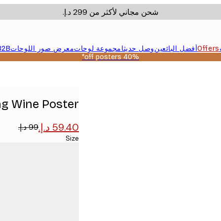
شحن مجاني لأكثر من ‏299 د.إ.‏
Offers
أفضل البائعين
وصل حديثا
مجموعة لوحات
معرض صور اللوحات
B2B
40% off posters*
ng Wine Poster
Size