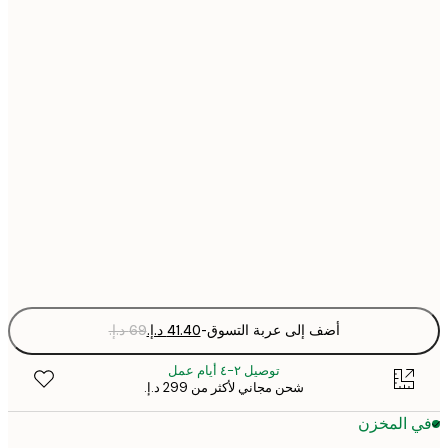
21x30 cm
30x40 cm
40x50 cm
50x70 cm
70x100 cm
Fra
optio
أضف إلى عربة التسوق
-
توصيل ٢-٤ أيام عمل
شحن مجاني لأكثر من ‏299 د.إ.‏
 المخزن