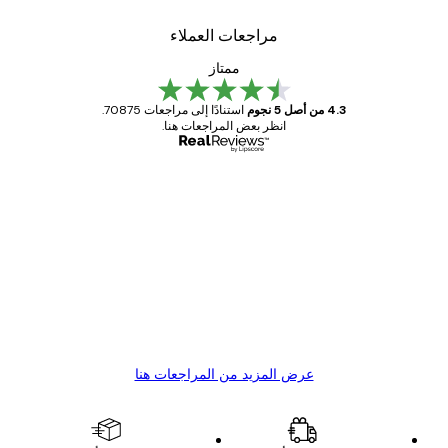
مراجعات العملاء
ممتاز
4.3 من أصل 5 نجوم
استنادًا إلى مراجعات 70875.
انظر بعض المراجعات هنا.
مشتري موثوق
اجعات
ملاء
Great item. Good quality.
4 يونيو
1 مايو
s C
Mary O
عرض المزيد من المراجعات هنا