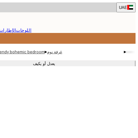
Skip
UAE
to
main
content.
اللوحات
الإطارات
▸
▸
غرفة نوم
 trendy bohemic bedroom
يعدل أو يكيف