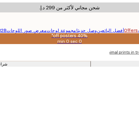
شحن مجاني لأكثر من ‏299 د.إ.‏
Offers
أفضل البائعين
وصل حديثا
مجموعة لوحات
معرض صور اللوحات
B2B
40% off posters*
0 sec
0 min
صالحة
حتى:
Dark nature posters and animal prints in
2026-
08-
شراء
09