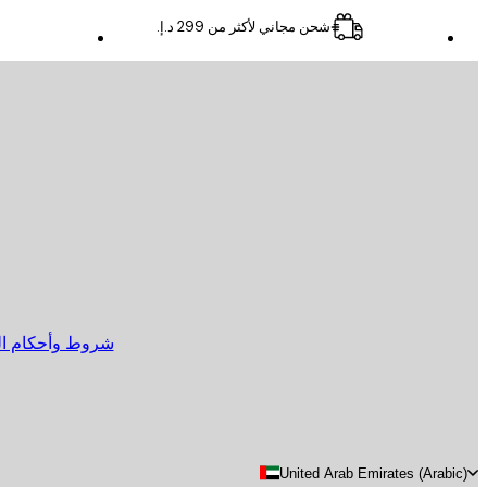
شحن مجاني لأكثر من ‏299 د.إ.‏
البريد الإلكتروني
إرسال
Store
شروط وأحكام الب
United Arab Emirates (Arabic)