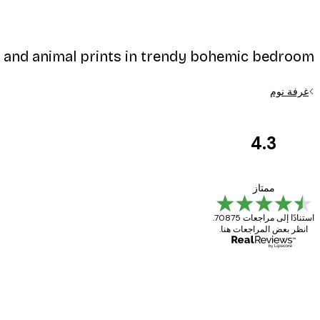
 and animal prints in trendy bohemic bedroom
غرفة نوم
4.3
مراجعات
العملاء
Great item. Good quality.
ممتاز
استنادًا إلى مراجعات 70875.
انظر بعض المراجعات هنا.
4 يونيو
Mary O