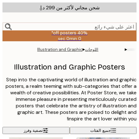
شحن مجاني لأكثر من ‏299 د.إ.‏
m
cont
ر على شيء رائع
40% off posters*
0 sec
0 min
صالحة
حتى:
▸
▸
اللوحات
Illustration and Graphic
2026-
08-
09
Illustration and Graphic Posters
Step into the captivating world of illustration and gra
posters, a realm teeming with sub-categories that off
wealth of creative possibilities. At Poster Store, we 
immense pleasure in presenting meticulously cur
posters that celebrate the artistry of illustration
graphic art. These posters are poised to delight
inspire the art lover within 
جميع الفئات
تصفية وفرز