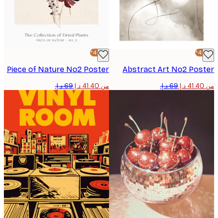
-40%*
Piece of Nature No2 Poster
Abstract Art No2 Pos
من ‏41.40 د.إ.‏