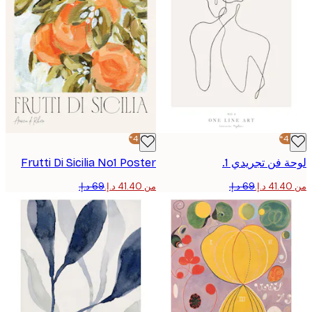
-40%*
 فن تجريدي 1.
Frutti Di Sicilia No1 Poster
من ‏41.40 د.إ.‏