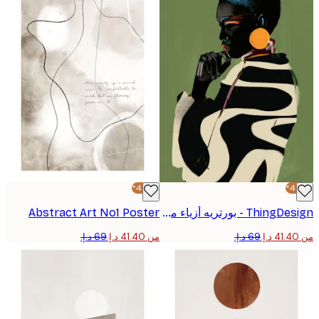
-40%*
ThingDesign - بورتريه أزياء مدروسة بوستر
Abstract Art No1 Poster
من ‏41.40 د.إ.‏