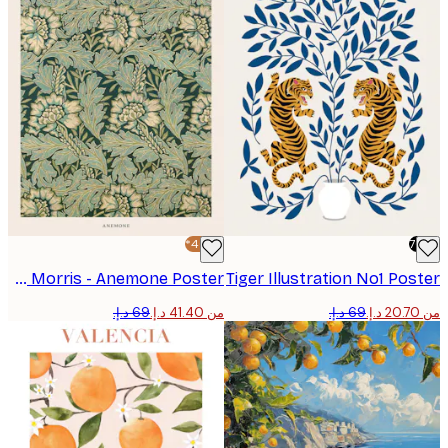
-40%*
William Morris - Anemone Poster
Tiger Illustration No1 Po
من ‏41.40 د.إ.‏