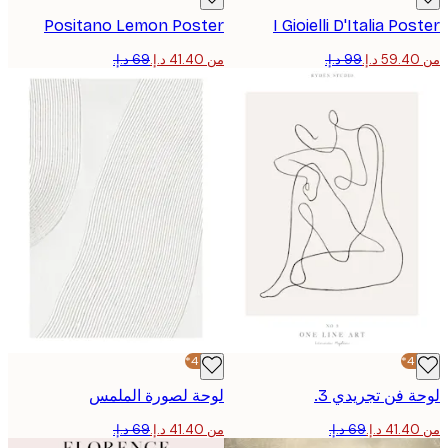
Positano Lemon Poster
I Gioielli D'Italia Po
من ‏41.40 د.إ.‏
-40%*
 فن تجريدي 3.
لوحة لصورة الملمس
من ‏41.40 د.إ.‏