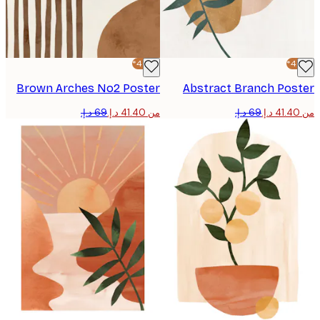
-40%*
Brown Arches No2 Poster
Abstract Branch Pos
من ‏41.40 د.إ.‏