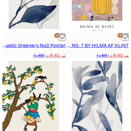
-40%*
Aquatic Greenery No2 Poster
POSTER - THE TEN LARGEST, ADULTHOOD, NO. 7 BY HILMA AF KLINT
من ‏41.40 د.إ.‏