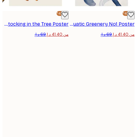
-40%*
Pippi Longstocking in the Tree Poster
Aquatic Greenery No1 Poster
من ‏41.40 د.إ.‏