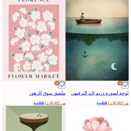
-40%*
 لصورة دريم لاند الترفيهي
ملصق سوق الزهور
من ‏41.40 د.إ.‏