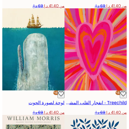
من ‏41.40 د.إ.‏
-40%*
Treechild - انفجار القلب المشع بوستر
لوحة لصورة الحوت
من ‏41.40 د.إ.‏