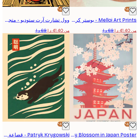
-40%*
Melloi Art Prints - بوستر كرز الديسكو اللامع
وول تشارت آرت ستوديو - متجر الفينيل الريترو ملصق
من ‏41.40 د.إ.‏
-40%*
Cherry Blossom in Japan Poster
Patryk Krygowski - قضاعة مرحة تسبح بوستر