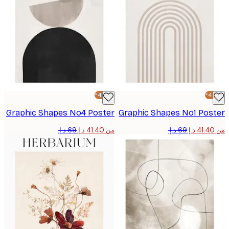
-40%*
Graphic Shapes No4 Poster
Graphic Shapes No1 Pos
من ‏41.40 د.إ.‏