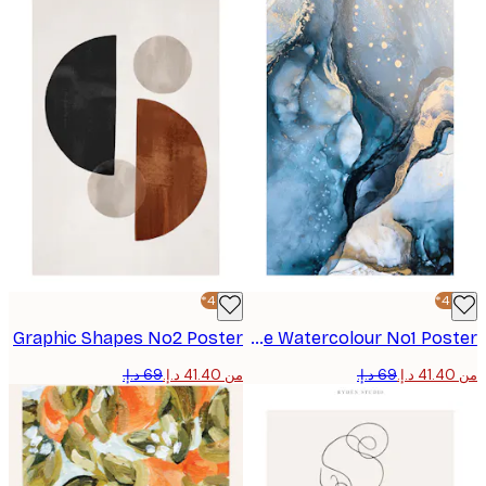
-40%*
Graphic Shapes No2 Poster
Abstract Blue Watercolour No1 Poster
من ‏41.40 د.إ.‏