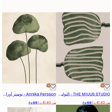
-40%*
THE MIUUS STUDIO - التوليب المجرد بوستر
Annika Persson - بوستر أوراق خضراء بسيطة
من ‏41.40 د.إ.‏