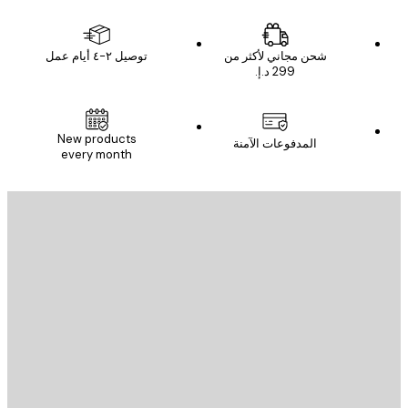
شحن مجاني لأكثر من
توصيل ٢-٤ أيام عمل
New products
المدفوعات الآمنة
every month
يد الإلكتروني
إرسال
St