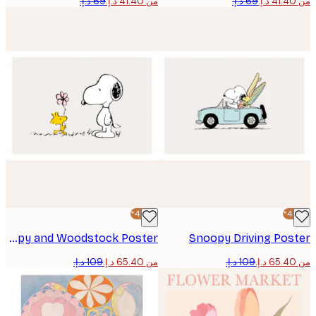
من ‏41.40 د.إ.‏
-40%*
Snoopy and Woodstock Poster
Snoopy Driving Pos
من ‏65.40 د.إ.‏