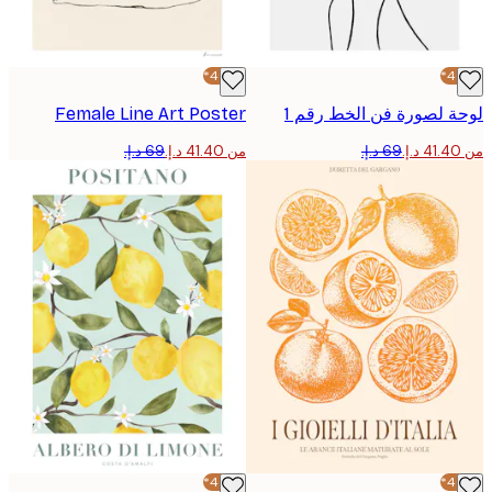
-40%*
 لصورة فن الخط رقم 1
Female Line Art Poster
من ‏41.40 د.إ.‏
-40%*