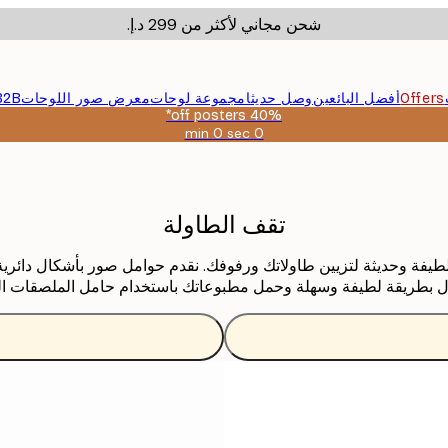
شحن مجاني لأكثر من ‏299 د.إ.‏
Offers
أفضل البائعين
وصل حديثا
مجموعة لوحات
معرض صور اللوحات
B2B
40% off posters*
0 sec
0 min
صالحة
حتى:
2026-
08-
09
تقف الطاولة
على حوامل الملصقات هنا في Poster store كطريقة لطيفة وحديثة لتزيين طاولاتك ورفوفك. نقدم ح
ل بطريقة لطيفة وسهلة وحمل مطبوعاتك باستخدام حامل الملصقات الخ