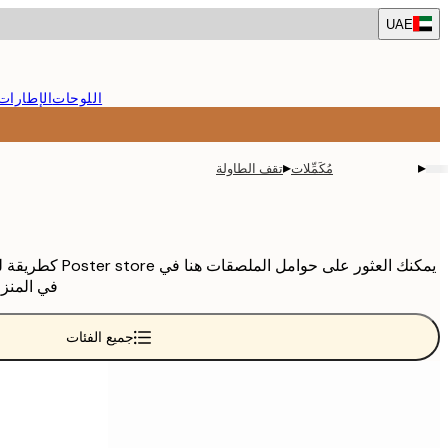
Skip
UAE
to
main
content.
اللوحات
الإطارات
▸
▸
مُكَمِّلات
تقف الطاولة
يمكنك العثور 
في المنز
جميع الفئات