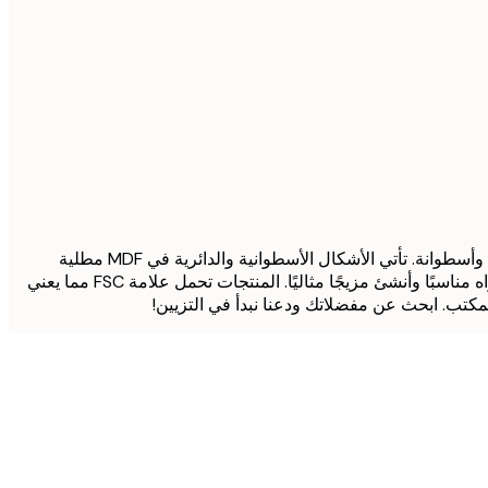
في هذه الفئة ، ستجد حوامل ملصقات للملصقات والمطبوعات الخاصة بك. نحن نقدم حوامل طاولة أصغر في أشكال دائرية ، على شكل كتلة وأسطوانة. تأتي الأشكال الأسطوانية والدائرية في MDF مطلية
بالبلوط والأسود أو الأبيض ولشكل الكتلة ، يمكنك الاختيار بين خشب البلوط والصنوبر المطلي باللونين الأسود أو الأبيض. امزج وطابق كيفما تراه مناسبًا وأنشئ مزيجًا مثاليًا. المنتجات تحمل علامة FSC مما يعني
لمكتب. ابحث عن مفضلاتك ودعنا نبدأ في التزيين!
مشتري موثوق
...