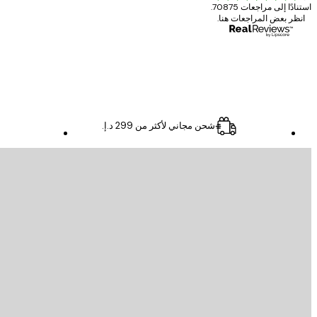
استنادًا إلى مراجعات 70875.
انظر بعض المراجعات هنا.
4 يونيو
Mary O
شحن مجاني لأكثر من ‏299 د.إ.‏
البريد الإلكتروني
إرسال
Store