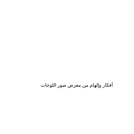
-30%*
كرة القدم أكثر من مجرد لعبة بوستر
من ‏48.30 د.إ.‏
أفكار وإلهام من معرض صور اللوحات