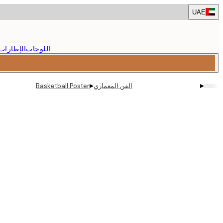
Skip
UAE
to
main
content.
اللوحات
الإطارات
▸
▸
الفن المعماري
Basketball Poster