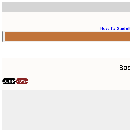
How To Guide
Bas
Outlet
-70%