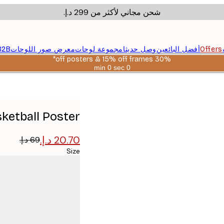
شحن مجاني لأكثر من ‏299 د.إ.‏
Offers
أفضل البائعين
وصل حديثا
مجموعة لوحات
معرض صور اللوحات
B2B
30% off posters & 15% off frames*
0 sec
0 min
صالحة
حتى:
2026-
08-
06
ketball Poster
Size