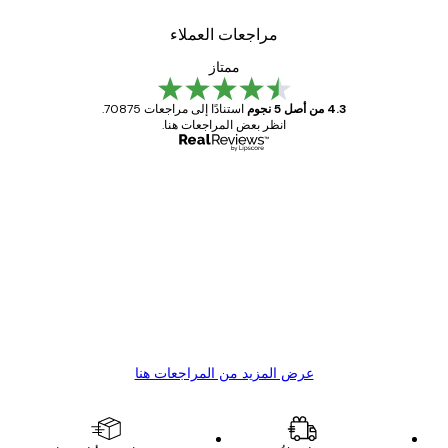
مراجعات العملاء
ممتاز
4.3 من أصل 5 نجوم
استنادًا إلى مراجعات 70875.
انظر بعض المراجعات هنا.
مشتري موثوق
اجعات
ملاء
Great item. Good quality.
4 يونيو
1 مايو
s C
Mary O
عرض المزيد من المراجعات هنا