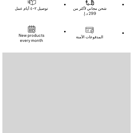
شحن مجاني لأكثر من
توصيل ٢-٤ أيام عمل
New products
المدفوعات الآمنة
every month
يد الإلكتروني
إرسال
St
Poster St
ة العملاء