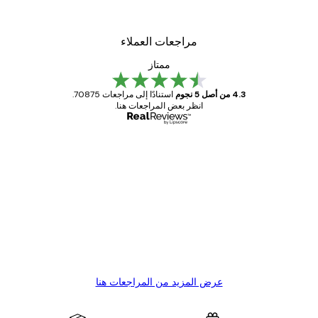
مراجعات العملاء
ممتاز
4.3 من أصل 5 نجوم
استنادًا إلى مراجعات 70875.
انظر بعض المراجعات هنا.
مشتري موثوق
اجعات
ملاء
Great item. Good quality.
4 يونيو
1 مايو
s C
Mary O
عرض المزيد من المراجعات هنا