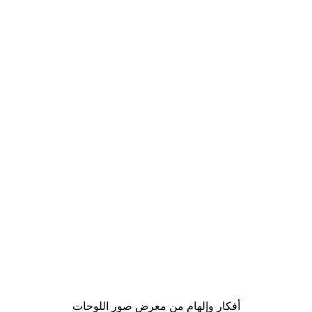
-40%*
لوحة صورة بحيرة سحرية
من ‏41.40 د.إ.‏
أفكار وإلهام من معرض صور اللوحات