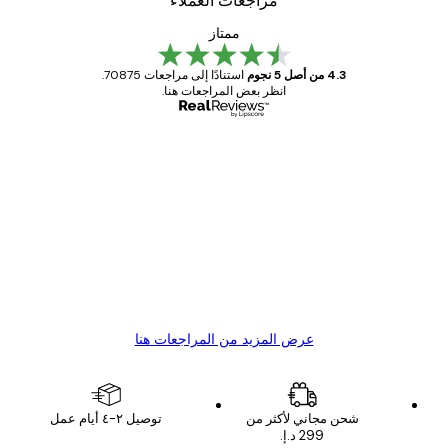
مراجعات العملاء
ممتاز
4.3 من أصل 5 نجوم
استنادًا إلى مراجعات 70875.
انظر بعض المراجعات هنا.
مشتري موثوق
اجعات
ملاء
Great item. Good quality.
4 يونيو
1 مايو
s C
Mary O
عرض المزيد من المراجعات هنا
شحن مجاني لأكثر من
توصيل ٢-٤ أيام عمل