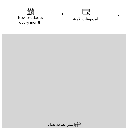
New products
المدفوعات الآمنة
every month
يد الإلكتروني
إرسال
St
Poster St
ة العملاء
اشترِ بطاقة هدايا