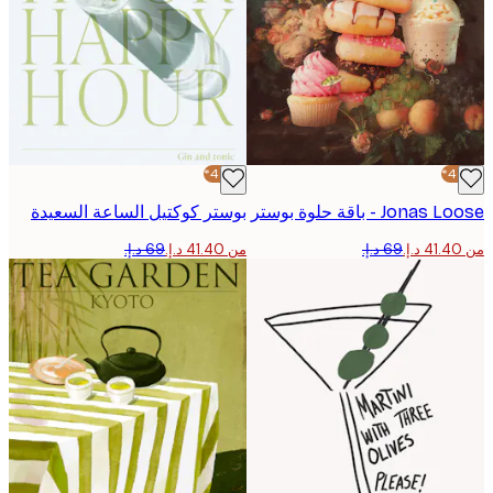
-40%*
Jon - باقة حلوة بوستر
بوستر كوكتيل الساعة السعيدة
من ‏41.40 د.إ.‏