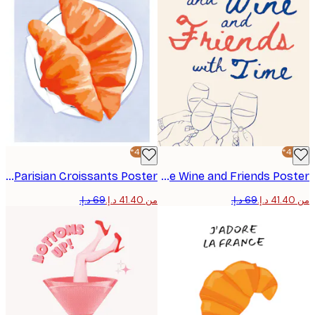
-40%*
ByKammille - Golden Parisian Croissants Poster
Ohkimiko - Cheese Wine and Friends Poster
من ‏41.40 د.إ.‏