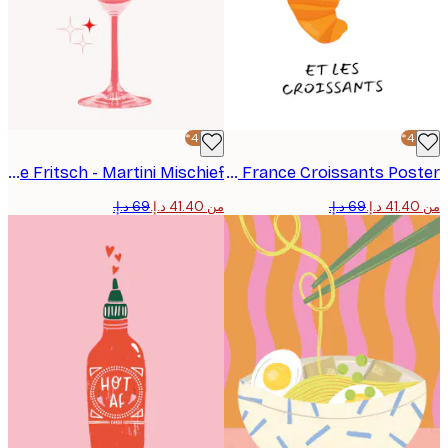
-40%*
Ohkimiko - I Love France Croissants Poster
Athene Fritsch - Martini Mischief بوستر
من ‏41.40 د.إ.‏