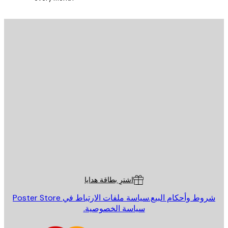
يد الإلكتروني
إرسال
St
Poster St
ة العملاء
اشترِ بطاقة هدايا
روط وأحكام البيع.
سياسة ملفات الارتباط في Poster Store
سياسة الخصوصية.