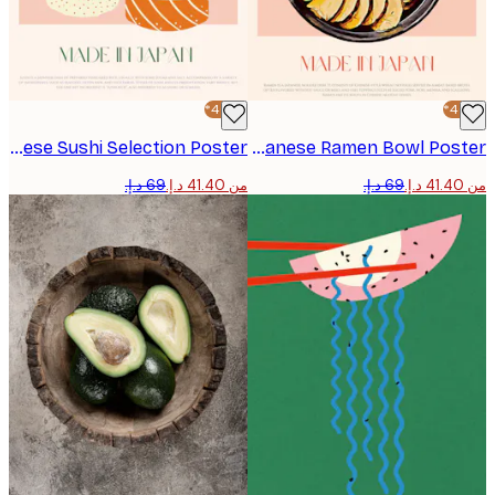
-40%*
Nazma Khokhar - Japanese Sushi Selection Poster
Nazma Khokhar - Savoring Japanese Ramen Bowl Poster
من ‏41.40 د.إ.‏