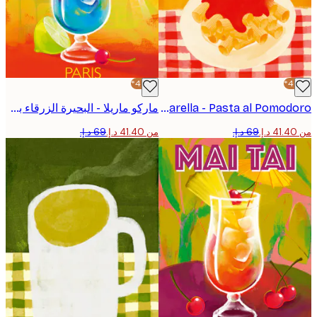
-40%*
Marco Marella - Pasta al Pomodoro بوستر
ماركو ماريلا - البحيرة الزرقاء بوستر
من ‏41.40 د.إ.‏