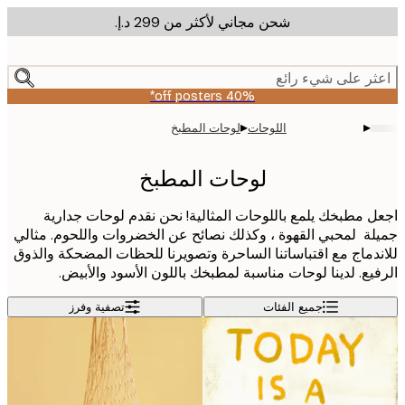
شحن مجاني لأكثر من ‏299 د.إ.‏
m
cont
ر على شيء رائع
40% off posters*
▸
▸
اللوحات
لوحات المطبخ
لوحات المطبخ
 مطبخك يلمع باللوحات المثالية! نحن نقدم لوحات جدارية
ة لمحبي القهوة ، وكذلك نصائح عن الخضروات واللحوم. مثالي
دماج مع اقتباساتنا الساحرة وتصويرنا للحظات المضحكة والذوق
يع. لدينا لوحات مناسبة لمطبخك باللون الأسود والأبيض.
جميع الفئات
تصفية وفرز