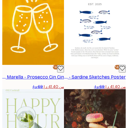
-40%*
Elizabeth C - Sardine Sketches Poster
Marco Marella - Prosecco Cin Cin بوستر
من ‏41.40 د.إ.‏