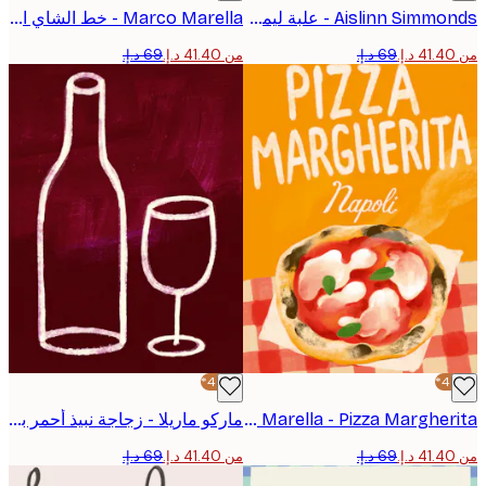
Aislinn Simmonds - علبة ليمونادة الفراولة بوستر
Marco Marella - خط الشاي الأخضر بوستر
من ‏41.40 د.إ.‏
-40%*
Marco Marella - Pizza Margherita بوستر
ماركو ماريلا - زجاجة نبيذ أحمر بوستر
من ‏41.40 د.إ.‏