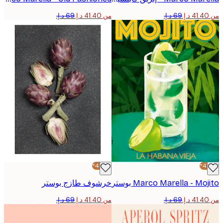
من ‏41.40 د.إ.‏
-40%*
Marco Marella - Mo بوستر
خرشوف طازج بوستر
من ‏41.40 د.إ.‏