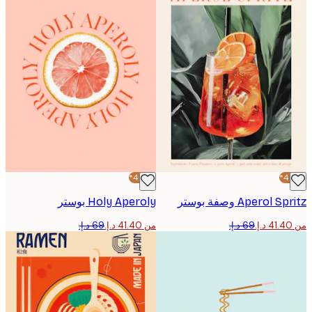
-40%*
Aperol  وصفة بوستر
Holy Aperoly بوستر
من ‏41.40 د.إ.‏