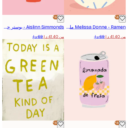
-40%*
Melissa Donne - Ramen ملصق
Aislinn Simmonds - بوستر حب الصلصة الحارة
من ‏41.40 د.إ.‏
-40%*