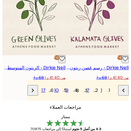
-40%*
Dirkie Nell - رسم غصن زيتون كالاماتا بوستر
Dirkie Nell - الزيتون المتوسطي الأخضر ملصق
من ‏41.40 د.إ.‏
17
…
10
9
7
…
1
8
مراجعات العملاء
ممتاز
4.3 من أصل 5 نجوم
استنادًا إلى مراجعات 70875.