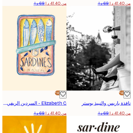
من ‏41.40 د.إ.‏
-40%*
ة باريس والنبيذ بوستر
Elizabeth C - السردين الريفي بالزيت بوستر
من ‏41.40 د.إ.‏