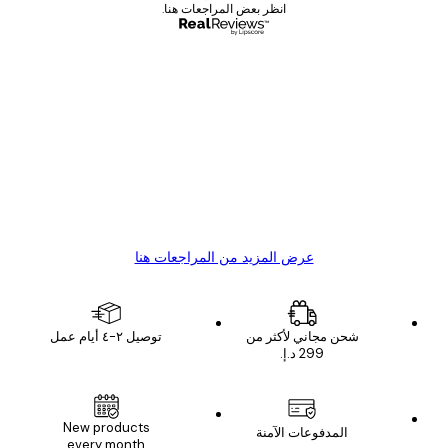
انظر بعض المراجعات هنا.
مشتري موثوق
اجعات
ملاء
Great item. Good quality.
4 يونيو
1 مايو
s C
Mary O
عرض المزيد من المراجعات هنا
شحن مجاني لأكثر من
توصيل ٢-٤ أيام عمل
New products
المدفوعات الآمنة
every month