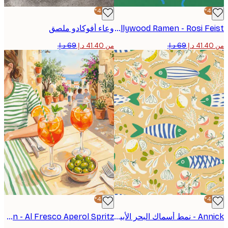
-40%*
Hollywood Ramen - Rosi Feist بوستر
وعاء أفوكادو ملصق
من ‏41.40 د.إ.‏
-40%*
Annick - نمط أسماك البحر الأبيض المتوسط بوستر
Andreas Magnusson - Al Fresco Aperol Spritz بوستر