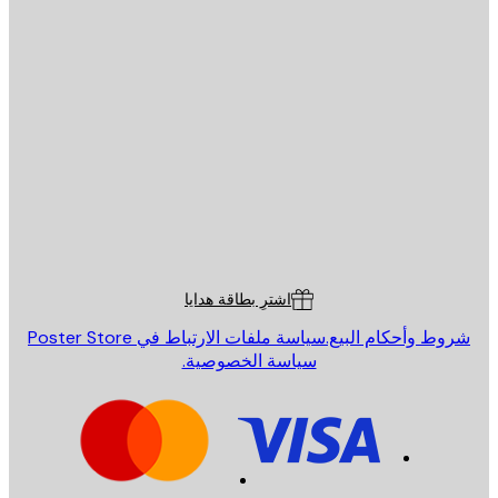
يد الإلكتروني
إرسال
St
Poster St
ة العملاء
اشترِ بطاقة هدايا
روط وأحكام البيع.
سياسة ملفات الارتباط في Poster Store
سياسة الخصوصية.