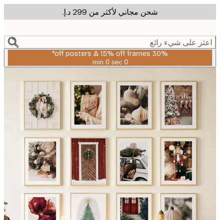
شحن مجاني لأكثر من ‏299 د.إ.‏
m
cont
ر على شيء رائع
30% off posters & 15% off frames*
0 sec
0 min
صالحة
حتى:
2026-
08-
06