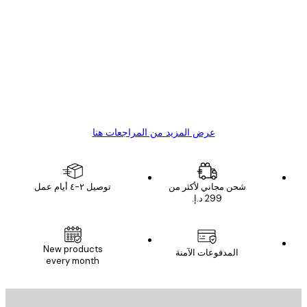
مشتري موثوق
اجعات
ملاء
Great item. Good quality.
4 يونيو
1 مايو
s C
Mary O
عرض المزيد من المراجعات هنا
شحن مجاني لأكثر من
توصيل ٢-٤ أيام عمل
البريد الإلكتروني
New products
المدفوعات الآمنة
every month
الاشتراك