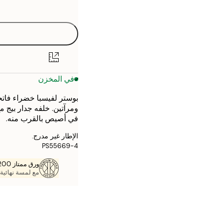
options
30x40 cm
40x50 cm
50x70 cm
في المخزن
70x100 cm
بوستر لفيسبا خضراء فات
ومرآتين. خلفه جدار بيج 
في أصيص بالقرب منه.
الإطار غير مدرج.
PS55669-4
ورق ممتاز 200 جم / م 2
مع لمسة نهائية 