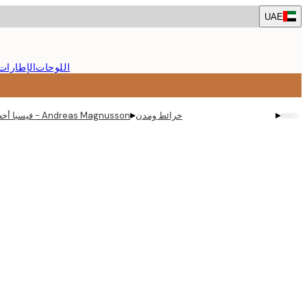
Skip
UAE
to
main
content.
اللوحات
الإطارات
▸
▸
خرائط ومدن
Andreas Magnusson - فيسبا أخضر نعناعي شارع بوستر