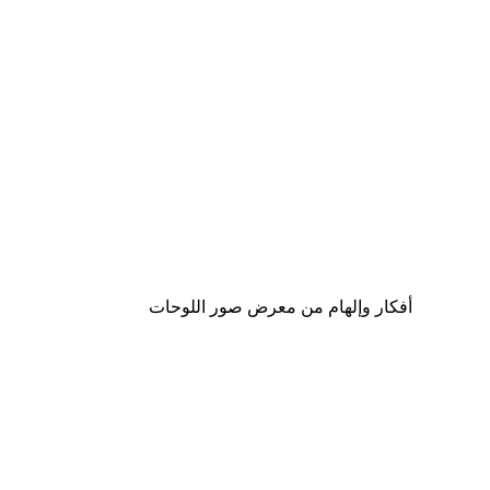
-40%*
Amalfi Art Poster
من ‏59.40 د.إ.‏
أفكار وإلهام من معرض صور اللوحات