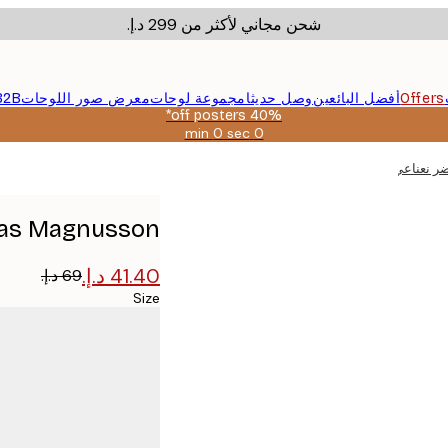
شحن مجاني لأكثر من ‏299 د.إ.‏
Offers
أفضل البائعين
وصل حديثا
مجموعة لوحات
معرض صور اللوحات
B2B
40% off posters*
0 sec
0 min
صالحة
حتى:
2026-
08-
09
Andreas Magnusson - فيسبا أخضر نعن
Size