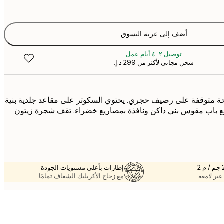
أضف إلى عربة التسوق
توصيل ٢-٤ أيام عمل
شحن مجاني لأكثر من ‏299 د.إ.‏
حة متوقفة على رصيف حجري. يحتوي السكوتر على مقاعد جلدية بنية
مع باب مقوس بني داكن ونافذة بمصاريع خضراء. تقف شجرة زيتون
إطارات بأعلى مستويات الجودة
غير لامعة.
مع زجاج الأكريليك الشفاف تمامًا