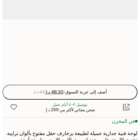
21x30 cm
50x70 cm
Fra
optio
أضف إلى عربة التسوق
-
توصيل ٢-٤ أيام عمل
شحن مجاني لأكثر من ‏299 د.إ.‏
 المخزن
 فنية جدارية جميلة لطبيعة بزخارف حقل مفتوح بألوان ترابية.
ي اللوحة على محدد لصورة باللون الابيض بطريقة أنيقة.