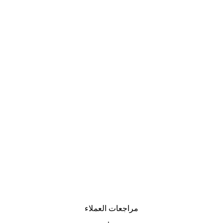
-30%*
لوحة صورة بحيرة سحرية
من ‏48.30 د.إ.‏
مراجعات العملاء