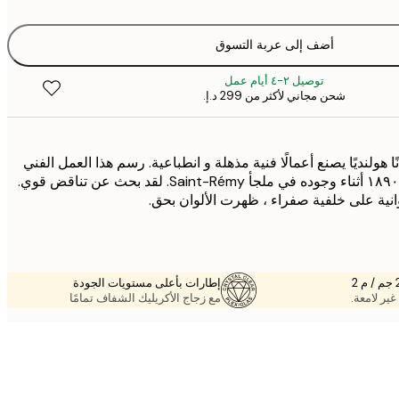
أضف إلى عربة التسوق
توصيل ٢-٤ أيام عمل
شحن مجاني لأكثر من ‏299 د.إ.‏
هولنديًا يصنع أعمالًا فنية مذهلة و انطباعية. رسم هذا العمل الفني
المسمى 'Irises' في مايو ١٨٩٠ أثناء وجوده في ملجأ Saint-Rémy. لقد بحث عن تناقض قوي.
ية على خلفية صفراء ، ظهرت الألوان بحق.
إطارات بأعلى مستويات الجودة
غير لامعة.
مع زجاج الأكريليك الشفاف تمامًا