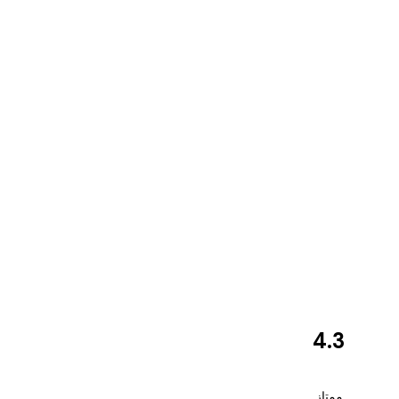
4.3
مراجعات
العملاء
Great item. Good quality.
ممتاز