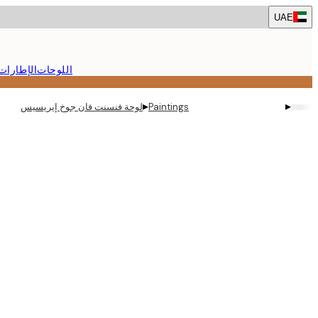
Skip
UAE
to
main
content.
اللوحات
الإطارات
▸
▸
Paintings
لوحة فنسنت فان جوخ إيريسيس