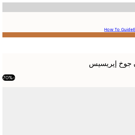
How To Guide
 جوخ إيريسيس
-70%