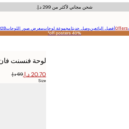
شحن مجاني لأكثر من ‏299 د.إ.‏
Offers
أفضل البائعين
وصل حديثا
مجموعة لوحات
معرض صور اللوحات
B2B
40% off posters*
لوحة فنسنت فان
Size