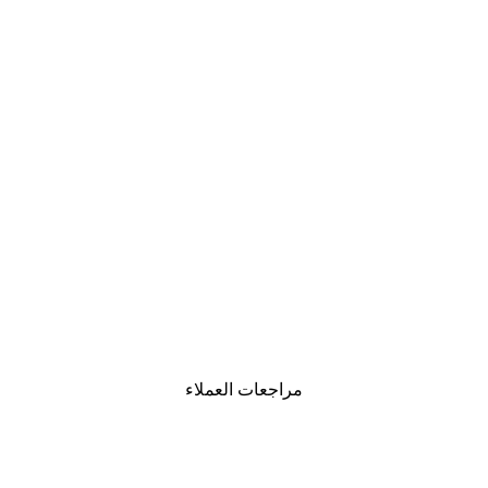
-40%*
Rosana Laiz Blursbyai - ورود وردية ناعمة بوستر
من ‏41.40 د.إ.‏
مراجعات العملاء