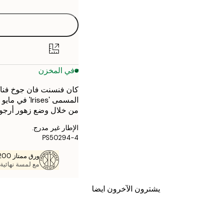
30x40 cm
50x70 cm
في المخزن
كان فنسنت فان جوخ فنانًا 
من خلال وضع زهور أرجوان
الإطار غير مدرج.
PS50294-4
ورق ممتاز 200 جم / م 2
مع لمسة نهائية 
يشترون الآخرون ايضا