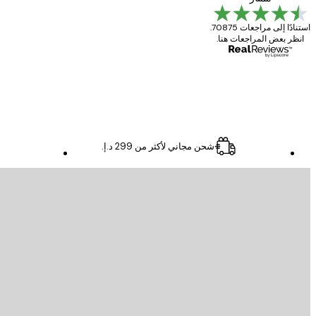
استنادًا إلى مراجعات 70875.
انظر بعض المراجعات هنا.
4 يونيو
Mary O
شحن مجاني لأكثر من ‏299 د.إ.‏
البريد الإلكتروني
إرسال