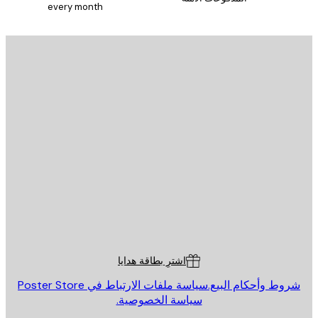
every month
يد الإلكتروني
إرسال
St
Poster St
ة العملاء
اشترِ بطاقة هدايا
روط وأحكام البيع.
سياسة ملفات الارتباط في Poster Store
سياسة الخصوصية.