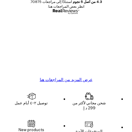
4.3 من أصل 5 نجوم
استنادًا إلى مراجعات 70875.
انظر بعض المراجعات هنا.
مشتري موثوق
اجعات
ملاء
Great item. Good quality.
4 يونيو
1 مايو
s C
Mary O
عرض المزيد من المراجعات هنا
شحن مجاني لأكثر من
توصيل ٢-٤ أيام عمل
New products
المدفوعات الآمنة