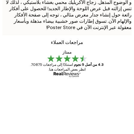
وضوح المذهل. زجاج الأكريليك محمي بغشاء بلاستيكي ، لذلك لا
إزالته قبل عرض اللوحة والإطار الجديد! للحصول على أفكار
ة حول إنشاء جدار معرض مثالي ، توجه إلى صفحة الأفكار
لهام الآن. تسوق إطارات صور خشبية بيضاء مذهلة وبأسعار
 عبر الإنترنت الآن في Poster Store!
مراجعات العملاء
ممتاز
4.3 من أصل 5 نجوم
استنادًا إلى مراجعات 70875.
انظر بعض المراجعات هنا.
مشتري موثوق
اجعات
ملاء
Great item. Good quality.
4 يونيو
1 مايو
s C
Mary O