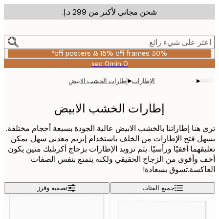
شحن مجاني لأكثر من ‏299 د.إ.‏
m
cont
ر على شيء رائع
30% off posters & 15% off frames*
0 sec
0 min
صالحة
حتى:
▸
▸
الإطارات
إطارات الخشب الابيض
2026-
08-
06
إطارات الخشب الابيض
هنا إطاراتنا بالخشب الابيض عالية الجودة بسبعة أحجام مختلفة.
 فتح الإطارات من الخلف باستخدام إبزيم معدني سهل. يمكن
قهما أفقيًا ورأسيًا. يتم تزويد الإطارات بزجاج أكريليك متين يكون
وأقوى من الزجاج الحقيقي ولكنه يتمتع بنفس الصفات
كسة.تسوق بسعادة!
جميع الفئات
تصفية وفرز