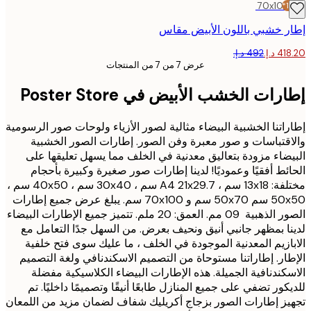
70x10
 خشبي باللون الأبيض مقاس
عرض 7 من 7 من المنتجات
ات الخشب الأبيض في Poster Store
اتنا الخشبية البيضاء مثالية لصور الأزياء ولوحات صور الرسومية
قتباسات و صور معبرة وفن الصور. إطارات الصور الخشبية
ضاء مزودة بتعاليق معدنية في الخلف مما يسهل تعليقها على
ئط أفقيًا وعموديًا! لدينا إطارات صور صغيرة وكبيرة بأحجام
مختلفة: 13x18 سم ، A4 21x29.7 سم ، 30x40 سم ، 40x50 سم ،
50x50 سم 50x70 سم و 70x100 سم. يبلغ عرض جميع إطارات
الصور الذهبية 09 مم. العمق: 20 ملم. تتميز جميع الإطارات البيضاء
ا بمظهر جانبي أنيق ونحيف بعرض. من السهل جدًا التعامل مع
ازيم المعدنية الموجودة في الخلف ، ما عليك سوى فتح خلفية
ار. إطاراتنا مستوحاة من التصميم الاسكندنافي ولغة التصميم
كندنافية الجميلة. هذه الإطارات البيضاء الكلاسيكية مفضلة
كور تضفي على جميع المنازل طابعًا أنيقًا وتصميمًا داخليًا. تم
ز إطارات الصور بزجاج أكريليك شفاف لضمان مزيد من اللمعان