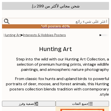
شحن مجاني لأكثر من ‏299 د.إ.‏
m
cont
ر على شيء رائع
40% off posters*
▸
▸
Hunting Art
Interests & Hobbies Posters
Hunting Art
Step into the wild with our Hunting Art Collectio
selection of premium hunting prints, vintage wild
paintings, and atmospheric nature photogra
From classic fox hunts and upland birds to powe
portraits of deer, moose, and forest animals, this Hun
posters collection blends tradition with contempo
st
جميع الفئات
تصفية وفرز