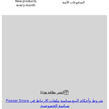
New products
المدفوعات الآمنة
every month
يد الإلكتروني
إرسال
St
Poster St
ة العملاء
اشترِ بطاقة هدايا
روط وأحكام البيع.
سياسة ملفات الارتباط في Poster Store
سياسة الخصوصية.