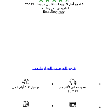
4.3 من أصل 5 نجوم
استنادًا إلى مراجعات 70875.
انظر بعض المراجعات هنا.
مشتري موثوق
اجعات
ملاء
Great item. Good quality.
4 يونيو
1 مايو
s C
Mary O
عرض المزيد من المراجعات هنا
شحن مجاني لأكثر من
توصيل ٢-٤ أيام عمل