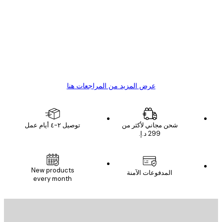
ملاء
Great item. Good quality.
4 يونيو
1 مايو
s C
Mary O
عرض المزيد من المراجعات هنا
شحن مجاني لأكثر من
توصيل ٢-٤ أيام عمل
البريد الإلكتروني
New products
المدفوعات الآمنة
every month
الاشتراك