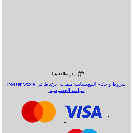
يد الإلكتروني
إرسال
St
Poster St
ة العملاء
اشترِ بطاقة هدايا
روط وأحكام البيع.
سياسة ملفات الارتباط في Poster Store
سياسة الخصوصية.