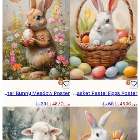
-30%*
Wildflower Easter Bunny Meadow Poster
Easter Bunny Basket Pastel Eggs Poster
من ‏48.30 د.إ.‏