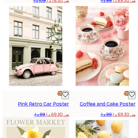
من ‏76.30 د.إ.‏
-30%*
Pink Retro Car Poster
Coffee and Cake Pos
من ‏69.30 د.إ.‏