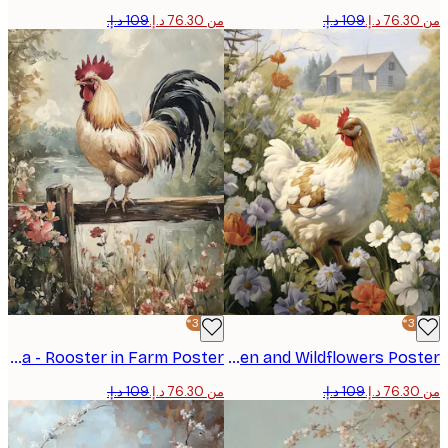
من ‏76.30 د.إ.‏
-30%*
Olga Telnova - Rooster in Farm Poster
Olga Telnova - Country Farm Hen and Wildflowers Poster
من ‏76.30 د.إ.‏