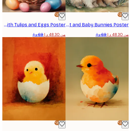
-30%*
Bunny with Tulips and Eggs Poster
Mother Rabbit and Baby Bunnies Poster
من ‏48.30 د.إ.‏
-30%*