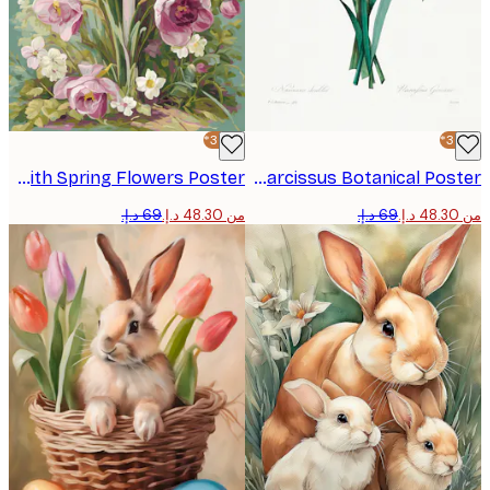
-30%*
Easter Cross with Spring Flowers Poster
Elegant Narcissus Botanical Poster
من ‏48.30 د.إ.‏