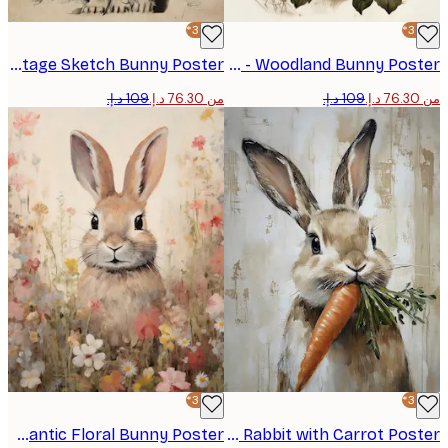
-30%*
Olga Telnova - Vintage Sketch Bunny Poster
Olga Telnova - Woodland Bunny Poster
من ‏76.30 د.إ.‏
-30%*
Olga Telnova - Romantic Floral Bunny Poster
Olga Telnova - Rabbit with Carrot Poster