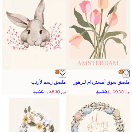
-30%*
 سوق أمستردام للزهور
ملصق رسم لأرنب
من ‏48.30 د.إ.‏