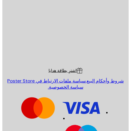
يد الإلكتروني
إرسال
St
Poster St
ة العملاء
اشترِ بطاقة هدايا
روط وأحكام البيع.
سياسة ملفات الارتباط في Poster Store
سياسة الخصوصية.