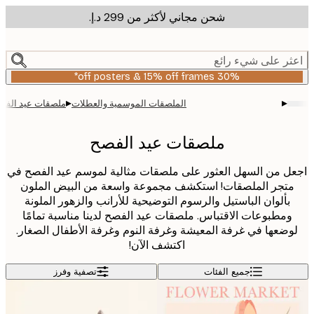
شحن مجاني لأكثر من ‏299 د.إ.‏
m
cont
ر على شيء رائع
30% off posters & 15% off frames*
▸
▸
الملصقات الموسمية والعطلات
ملصقات عيد الفصح
ملصقات عيد الفصح
ل من السهل العثور على ملصقات مثالية لموسم عيد الفصح في
تجر الملصقات! استكشف مجموعة واسعة من البيض الملون
بألوان الباستيل والرسوم التوضيحية للأرانب والزهور الملونة
مطبوعات الاقتباس. ملصقات عيد الفصح لدينا مناسبة تمامًا
ضعها في غرفة المعيشة وغرفة النوم وغرفة الأطفال الصغار.
اكتشف الآن!
جميع الفئات
تصفية وفرز