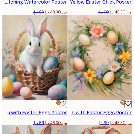
Chick Hatching Watercolor Poster
Yellow Easter Chick Po
من ‏48.30 د.إ.‏
-30%*
Spring Bunny with Easter Eggs Poster
Floral Wreath with Easter Eggs Poster
من ‏48.30 د.إ.‏