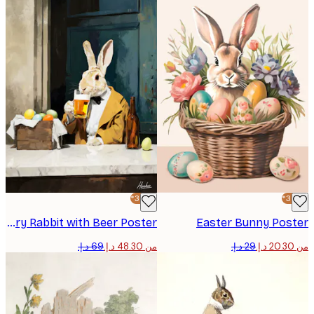
-30%*
Contemporary Rabbit with Beer Poster
Easter Bunny Pos
من ‏48.30 د.إ.‏