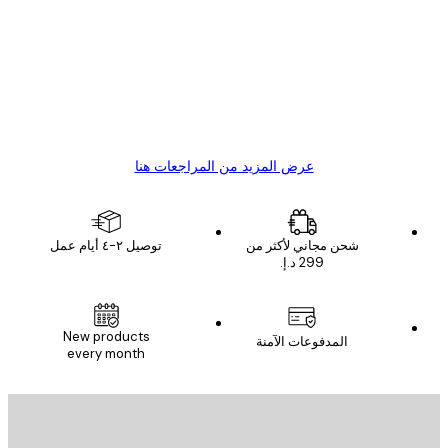
ملاء
Great item. Good quality.
4 يونيو
1 مايو
s C
Mary O
عرض المزيد من المراجعات هنا
شحن مجاني لأكثر من
توصيل ٢-٤ أيام عمل
البريد الإلكتروني
New products
المدفوعات الآمنة
every month
الاشتراك