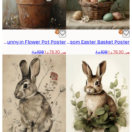
-30%*
Olga Telnova - Bunny in Flower Pot Poster
Olga Telnova - Cherry Blossom Easter Basket Poster
من ‏76.30 د.إ.‏