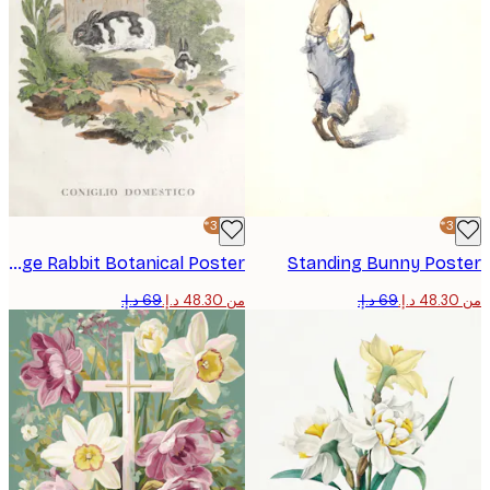
-30%*
Vintage Rabbit Botanical Poster
Standing Bunny Pos
من ‏48.30 د.إ.‏