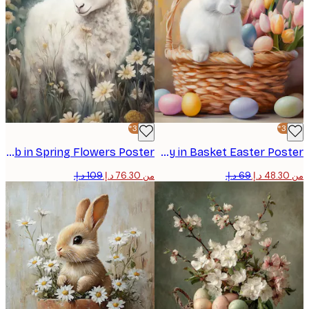
-30%*
Olga Telnova - Soft Lamb in Spring Flowers Poster
White Bunny in Basket Easter Poster
من ‏76.30 د.إ.‏