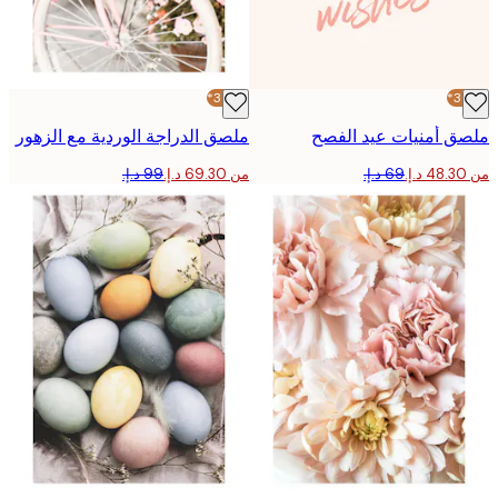
-30%*
 أمنيات عيد الفصح
ملصق الدراجة الوردية مع الزهور
من ‏69.30 د.إ.‏