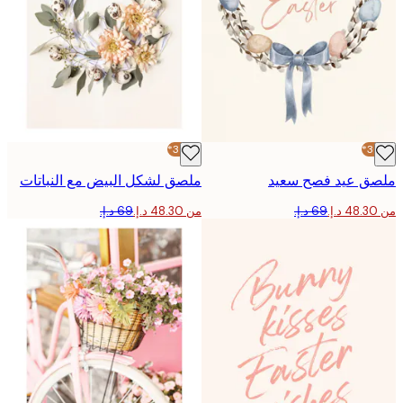
-30%*
ق عيد فصح سعيد
ملصق لشكل البيض مع النباتات
من ‏48.30 د.إ.‏