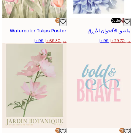
-30%*
Outlet
 الأقحوان الأزرق
Watercolor Tulips Poster
من ‏69.30 د.إ.‏
-30%*