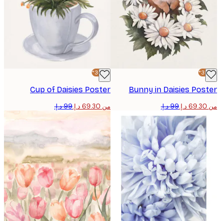
-30%*
Cup of Daisies Poster
Bunny in Daisies Po
من ‏69.30 د.إ.‏