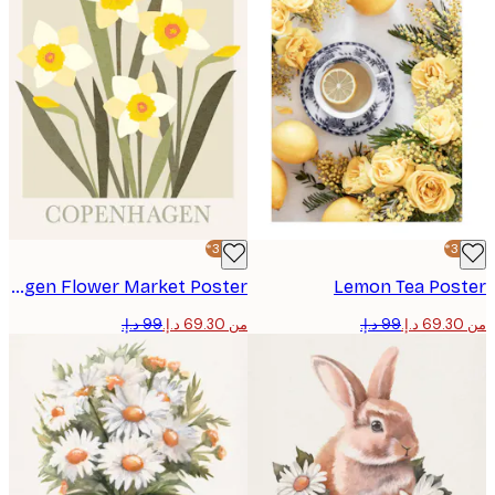
-30%*
Copenhagen Flower Market Poster
Lemon Tea Pos
من ‏69.30 د.إ.‏