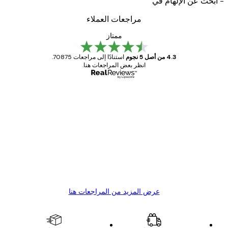
حث عن الإلهام في
مراجعات العملاء
ممتاز
4.3 من أصل 5 نجوم
استنادًا إلى مراجعات 70875.
انظر بعض المراجعات هنا.
مشتري موثوق
اجعات
ملاء
Great item. Good quality.
4 يونيو
1 مايو
s C
Mary O
عرض المزيد من المراجعات هنا