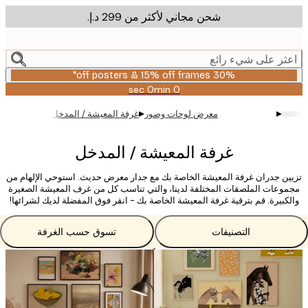
شحن مجاني لأكثر من ‏299 د.إ.‏
m
cont
ر على شيء رائع
30% off posters & 15% off frames*
0 sec
0 min
صالحة
حتى:
▸
▸
معرض لوحات وصور
غرفة المعيشة / المدخل
2026-
08-
06
غرفة المعيشة / المدخل
ن جدران غرفة المعيشة الخاصة بك مع جدار معرض حديث. استوحي الإلهام من
عات الملصقات المختلفة لدينا، والتي تناسب كل من غرف المعيشة الصغيرة
بيرة. قم بترقية غرفة المعيشة الخاصة بك - انقر فوق المفضلة لديك لشرائها!
التصنيفات
تسوق حسب الغرفة