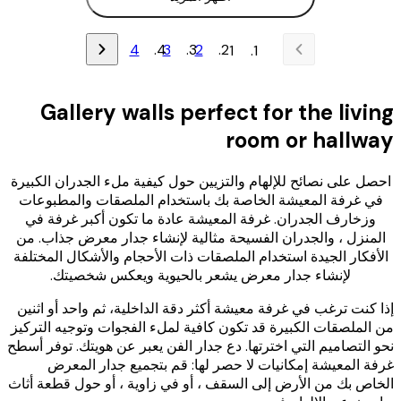
4
3
2
1
Gallery walls perfect for the liv
room or hallw
ل على نصائح للإلهام والتزيين حول كيفية ملء الجدران الكبيرة
 غرفة المعيشة الخاصة بك باستخدام الملصقات والمطبوعات
زخارف الجدران. غرفة المعيشة عادة ما تكون أكبر غرفة في
نزل ، والجدران الفسيحة مثالية لإنشاء جدار معرض جذاب. من
فكار الجيدة استخدام الملصقات ذات الأحجام والأشكال المختلفة
لإنشاء جدار معرض يشعر بالحيوية ويعكس شخصيتك.
كنت ترغب في غرفة معيشة أكثر دقة الداخلية، ثم واحد أو اثنين
لملصقات الكبيرة قد تكون كافية لملء الفجوات وتوجيه التركيز
التصاميم التي اخترتها. دع جدار الفن يعبر عن هويتك. توفر أسطح
 المعيشة إمكانيات لا حصر لها: قم بتجميع جدار المعرض
ص بك من الأرض إلى السقف ، أو في زاوية ، أو حول قطعة أثاث