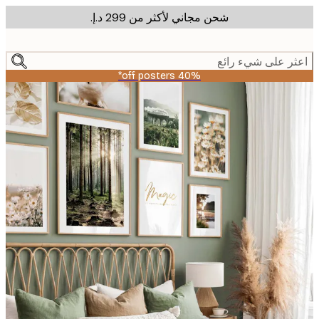
شحن مجاني لأكثر من ‏299 د.إ.‏
m
cont
ر على شيء رائع
40% off posters*