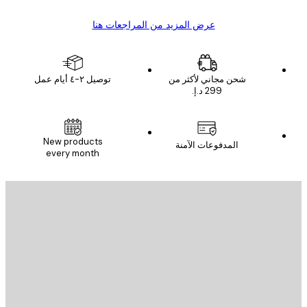
عرض المزيد من المراجعات هنا
شحن مجاني لأكثر من
توصيل ٢-٤ أيام عمل
New products
المدفوعات الآمنة
every month
يد الإلكتروني
إرسال