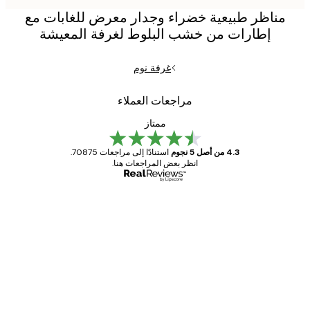
مناظر طبيعية خضراء وجدار معرض للغابات مع
إطارات من خشب البلوط لغرفة المعيشة
غرفة نوم
مراجعات العملاء
ممتاز
4.3 من أصل 5 نجوم
استنادًا إلى مراجعات 70875.
انظر بعض المراجعات هنا.
مشتري موثوق
اجعات
ملاء
Great item. Good quality.
4 يونيو
1 مايو
s C
Mary O