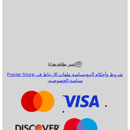
يد الإلكتروني
إرسال
St
Poster St
ة العملاء
اشترِ بطاقة هدايا
روط وأحكام البيع.
سياسة ملفات الارتباط في Poster Store
سياسة الخصوصية.