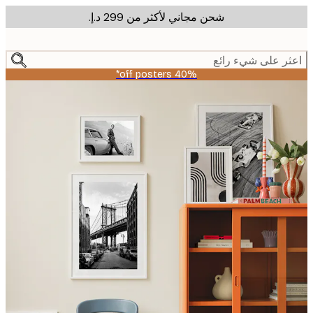
شحن مجاني لأكثر من ‏299 د.إ.‏
m
cont
ر على شيء رائع
40% off posters*