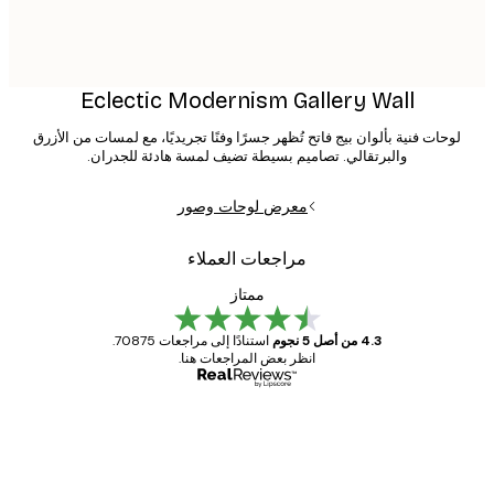
Eclectic Modernism Gallery Wall
وحات فنية بألوان بيج فاتح تُظهر جسرًا وفنًا تجريديًا، مع لمسات من الأزرق
والبرتقالي. تصاميم بسيطة تضيف لمسة هادئة للجدران.
معرض لوحات وصور
مراجعات العملاء
ممتاز
4.3 من أصل 5 نجوم
استنادًا إلى مراجعات 70875.
انظر بعض المراجعات هنا.
مشتري موثوق
اجعات
ملاء
Great item. Good quality.