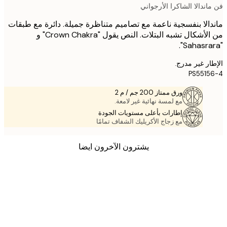
ندالا الشاكرا الأرجواني
الا بنفسجية ناعمة مع تصاميم متناظرة جميلة. دائرة مع طبقات
من الأشكال تشبه البتلات. النص يقول "Crown Chakra" و
ر غير مدرج.
PS551
ورق ممتاز 200 جم / م 2
مع لمسة نهائية غير لامعة.
إطارات بأعلى مستويات الجودة
مع زجاج الأكريليك الشفاف تمامًا
يشترون الآخرون ايضا