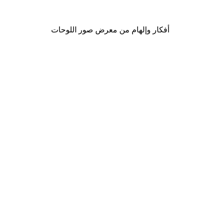
من ‏41.40 د.إ.‏
أفكار وإلهام من معرض صور اللوحات