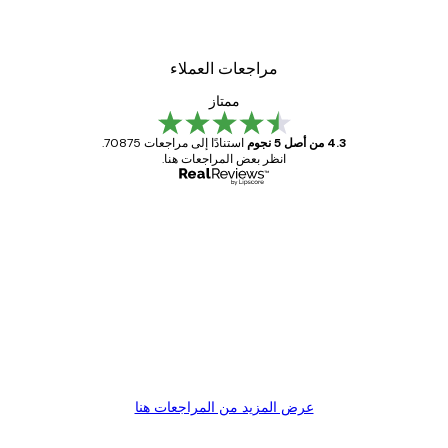
مراجعات العملاء
ممتاز
4.3 من أصل 5 نجوم
استنادًا إلى مراجعات 70875.
انظر بعض المراجعات هنا.
مشتري موثوق
اجعات
ملاء
Great item. Good quality.
4 يونيو
1 مايو
s C
Mary O
عرض المزيد من المراجعات هنا