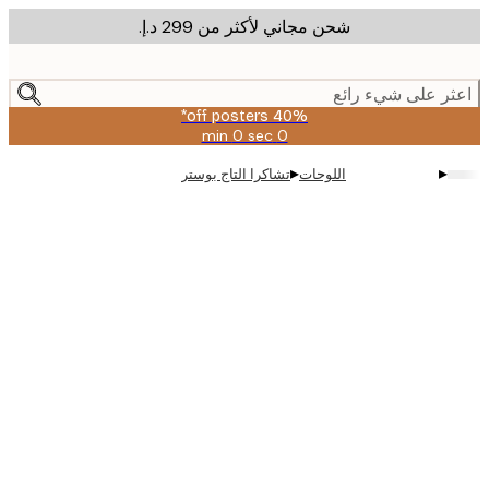
شحن مجاني لأكثر من ‏299 د.إ.‏
m
cont
ر على شيء رائع
40% off posters*
0 sec
0 min
صالحة
حتى:
▸
▸
اللوحات
تشاكرا التاج بوستر
2026-
08-
09