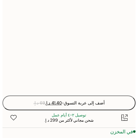
21x30 cm
30x40 cm
40x50 cm
50x70 cm
70x100 cm
Fra
optio
أضف إلى عربة التسوق
-
توصيل ٢-٤ أيام عمل
شحن مجاني لأكثر من ‏299 د.إ.‏
 المخزن