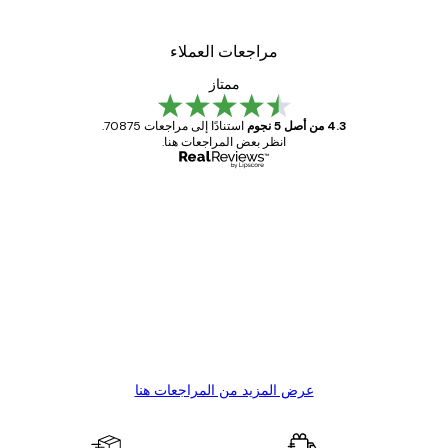
من ‏41.40 د.إ.‏
مراجعات العملاء
ممتاز
4.3 من أصل 5 نجوم
استنادًا إلى مراجعات 70875.
انظر بعض المراجعات هنا.
مشتري موثوق
اجعات
ملاء
Great item. Good quality.
4 يونيو
1 مايو
s C
Mary O
عرض المزيد من المراجعات هنا