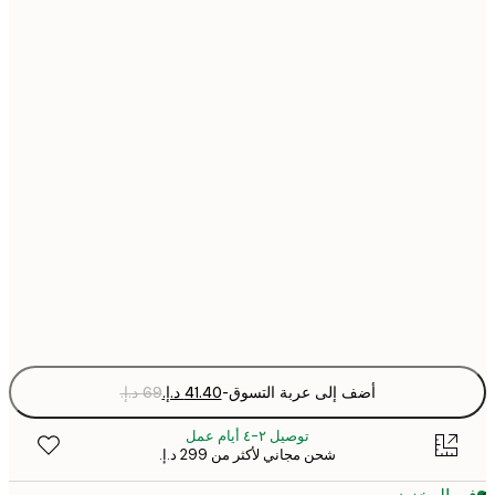
30x40 cm
40x50 cm
50x50 cm
50x70 cm
70x100 cm
Fra
optio
أضف إلى عربة التسوق
-
توصيل ٢-٤ أيام عمل
شحن مجاني لأكثر من ‏299 د.إ.‏