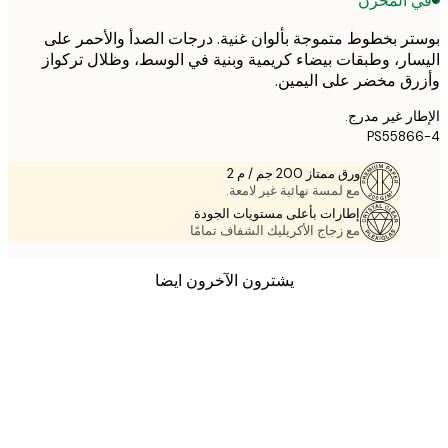
 المخزن
ر بخطوط متموجة بألوان غنية. درجات الصدأ والأحمر على
ار، وطبقات بيضاء كريمية وبنية في الوسط، وظلال تركواز
ق مخضر على اليمين.
ر غير مدرج.
PS5586
ورق ممتاز 200 جم / م 2
مع لمسة نهائية غير لامعة.
إطارات بأعلى مستويات الجودة
مع زجاج الأكريليك الشفاف تمامًا
يشترون الآخرون ايضا