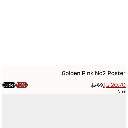
Produ
imag
Golden Pink No2 Pos
Outlet
-70%