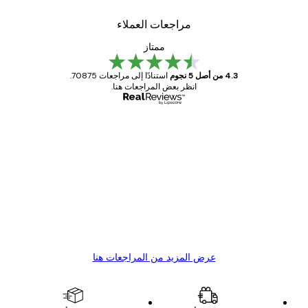
مراجعات العملاء
ممتاز
4.3 من أصل 5 نجوم
استنادًا إلى مراجعات 70875.
انظر بعض المراجعات هنا.
مشتري موثوق
اجعات
ملاء
Great item. Good quality.
4 يونيو
1 مايو
s C
Mary O
عرض المزيد من المراجعات هنا