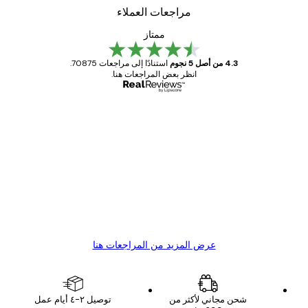
مراجعات العملاء
ممتاز
4.3 من أصل 5 نجوم
استنادًا إلى مراجعات 70875.
انظر بعض المراجعات هنا.
مشتري موثوق
اجعات
ملاء
Great item. Good quality.
4 يونيو
1 مايو
s C
Mary O
عرض المزيد من المراجعات هنا
شحن مجاني لأكثر من
توصيل ٢-٤ أيام عمل