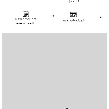
New products
المدفوعات الآمنة
every month
يد الإلكتروني
إرسال
St
Poster St
ة العملاء