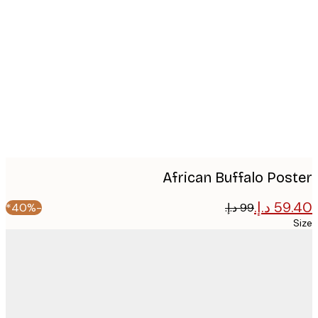
Produc
image
African Buffalo Pos
-40%*