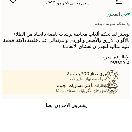
شحن مجاني لأكثر من ‏299 د.إ.‏
 المخزن
حكم ملونة نابضة
ر ليد تحكم ألعاب محاطة برشات نابضة بالحياة من الطلاء
لوان الأزرق والأصفر والوردي والبرتقالي على خلفية داكنة. قطعة
 مثالية للجدران لعشاق الألعاب!
ر غير مدرج.
PS561
ورق ممتاز 200 جم / م 2
مع لمسة نهائية غير لامعة.
إطارات بأعلى مستويات الجودة
مع زجاج الأكريليك الشفاف تمامًا
يشترون الآخرون ايضا