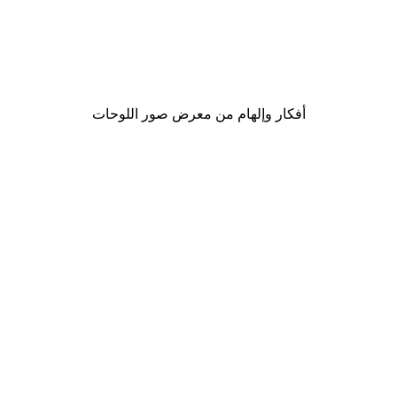
-40%*
Sunlight Reed Poster
من ‏41.40 د.إ.‏
أفكار وإلهام من معرض صور اللوحات