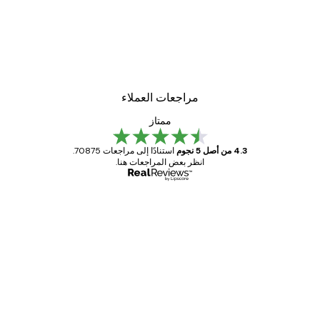
مراجعات العملاء
ممتاز
4.3 من أصل 5 نجوم
استنادًا إلى مراجعات 70875.
انظر بعض المراجعات هنا.
مشتري موثوق
اجعات
ملاء
Great item. Good quality.
4 يونيو
1 مايو
s C
Mary O