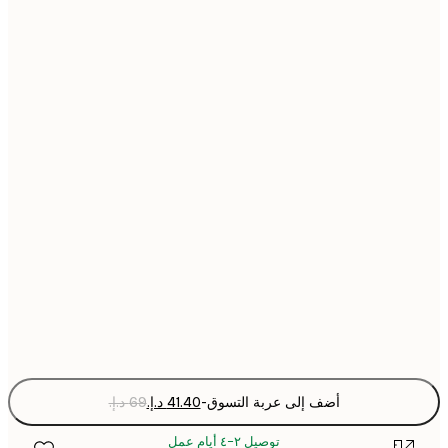
21x30 cm
30x40 cm
40x50 cm
50x50 cm
50x70 cm
70x100 cm
Fra
optio
أضف إلى عربة التسوق
-
توصيل ٢-٤ أيام عمل