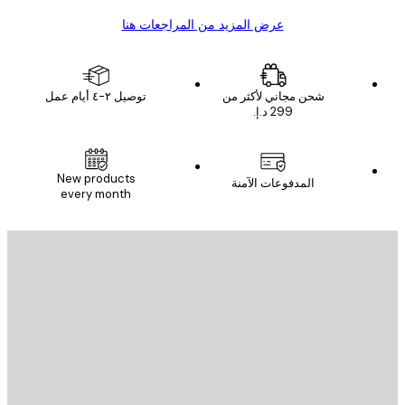
عرض المزيد من المراجعات هنا
شحن مجاني لأكثر من
توصيل ٢-٤ أيام عمل
New products
المدفوعات الآمنة
every month
يد الإلكتروني
إرسال