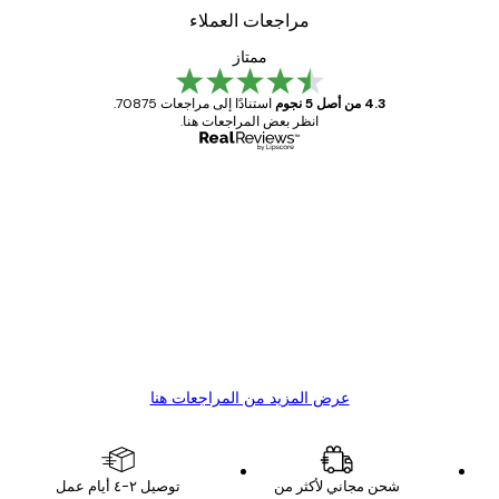
مراجعات العملاء
ممتاز
4.3 من أصل 5 نجوم
استنادًا إلى مراجعات 70875.
انظر بعض المراجعات هنا.
مشتري موثوق
اجعات
ملاء
Great item. Good quality.
4 يونيو
1 مايو
s C
Mary O
عرض المزيد من المراجعات هنا
شحن مجاني لأكثر من
توصيل ٢-٤ أيام عمل