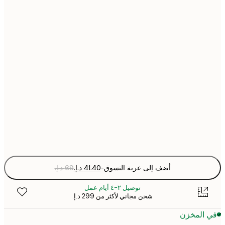
21x30 cm
30x40 cm
40x50 cm
50x70 cm
70x100 cm
Fra
optio
أضف إلى عربة التسوق
-
توصيل ٢-٤ أيام عمل
شحن مجاني لأكثر من ‏299 د.إ.‏
 المخزن