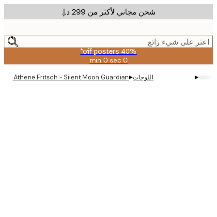
شحن مجاني لأكثر من ‏299 د.إ.‏
m
cont
ر على شيء رائع
40% off posters*
0 sec
0 min
صالحة
حتى:
▸
▸
اللوحات
Athene Fritsch - Silent Moon Guardian بوستر
2026-
08-
09