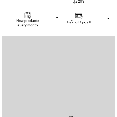
New products
المدفوعات الآمنة
every month
يد الإلكتروني
إرسال
St
Poster St
ة العملاء