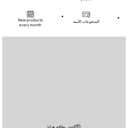
New products
المدفوعات الآمنة
every month
يد الإلكتروني
إرسال
St
Poster St
ة العملاء
اشترِ بطاقة هدايا