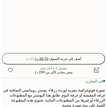
21x30 cm
30x40 cm
50x70 cm
Fra
optio
أضف إلى عربة التسوق
-
توصيل ٢-٤ أيام عمل
شحن مجاني لأكثر من ‏299 د.إ.‏
 المخزن
 فوتوغرافية مقربة لوردة زرقاء. بوستر رومانسي لإضافته في
 المعيشة أو غرفة النوم. طابق هذا البوستر مع المطبوعات
قاء أو غيرها من المطبوعات النباتية. تحتوي هذه المطبوعة
ية على بنية صورة محببة.