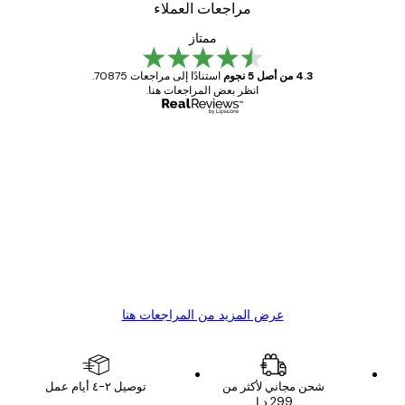
مراجعات العملاء
ممتاز
4.3 من أصل 5 نجوم
استنادًا إلى مراجعات 70875.
انظر بعض المراجعات هنا.
مشتري موثوق
اجعات
ملاء
Great item. Good quality.
4 يونيو
1 مايو
s C
Mary O
عرض المزيد من المراجعات هنا
شحن مجاني لأكثر من
توصيل ٢-٤ أيام عمل